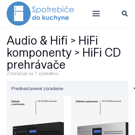
Audio & Hifi > HiFi
komponenty > HiFi CD
prehrávače
Zobrazuje sa 7 výsledkov