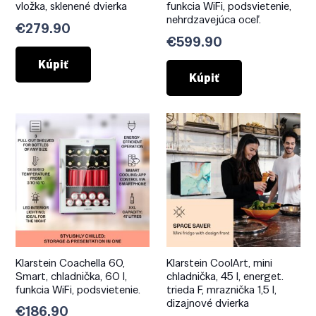
vložka, sklenené dvierka
funkcia WiFi, podsvietenie,
nehrdzavejúca oceľ.
€
279.90
€
599.90
Kúpiť
Kúpiť
Klarstein Coachella 60,
Klarstein CoolArt, mini
Smart, chladnička, 60 l,
chladnička, 45 l, energet.
funkcia WiFi, podsvietenie.
trieda F, mraznička 1,5 l,
dizajnové dvierka
€
186.90