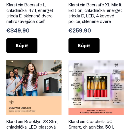
Klarstein Beersafe L,
Klarstein Beersafe XL Mix It
chladnička, 47 l, energet.
Edition, chladnička, energet.
trieda E, sklenené dvere,
trieda D, LED, 4 kovové
nehrdzavejúca oceľ
police, sklenené dvere
€
349.90
€
259.90
Kúpiť
Kúpiť
Klarstein Brooklyn 23 Slim,
Klarstein Coachella 50
chladnička, LED, plastová
Smart, chladnička, 50 l,