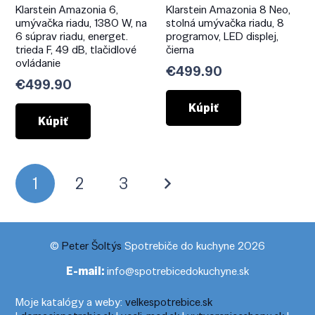
Klarstein Amazonia 6,
Klarstein Amazonia 8 Neo,
umývačka riadu, 1380 W, na
stolná umývačka riadu, 8
6 súprav riadu, energet.
programov, LED displej,
trieda F, 49 dB, tlačidlové
čierna
ovládanie
€
499.90
€
499.90
Kúpiť
Kúpiť
Stránkovanie
1
2
3
príspevkov
©
Peter Šoltýs
Spotrebiče do kuchyne 2026
E-mail:
info@spotrebicedokuchyne.sk
Moje katalógy a weby:
velkespotrebice.sk