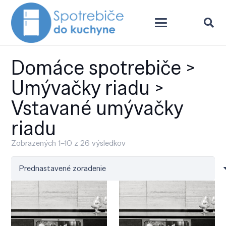
Domáce spotrebiče >
Umývačky riadu >
Vstavané umývačky
riadu
Zobrazených 1–10 z 26 výsledkov