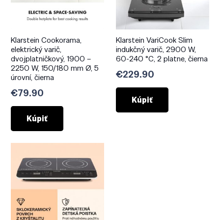
Klarstein Cookorama,
Klarstein VariCook Slim
elektrický varič,
indukčný varič, 2900 W,
dvojplatničkový, 1900 –
60-240 °C, 2 platne, čierna
2250 W, 150/180 mm Ø, 5
€
229.90
úrovní, čierna
€
79.90
Kúpiť
Kúpiť