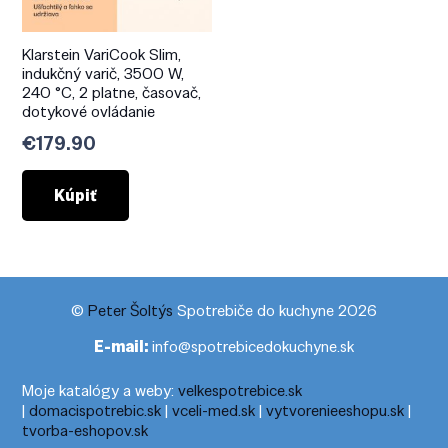
Klarstein VariCook Slim,
indukčný varič, 3500 W,
240 °C, 2 platne, časovač,
dotykové ovládanie
€
179.90
Kúpiť
©
Peter Šoltýs
Spotrebiče do kuchyne 2026
E-mail:
info@spotrebicedokuchyne.sk
Moje katalógy a weby:
velkespotrebice.sk
|
domacispotrebic.sk
|
vceli-med.sk
|
vytvorenieeshopu.sk
|
tvorba-eshopov.sk