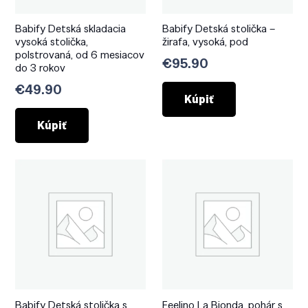
Babify Detská skladacia
Babify Detská stolička –
vysoká stolička,
žirafa, vysoká, pod
polstrovaná, od 6 mesiacov
€
95.90
do 3 rokov
€
49.90
Kúpiť
Kúpiť
Babify Detská stolička s
Feelino La Bionda, pohár s