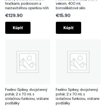
hračkami, podnosom a
vekom, 400 ml,
nastaviteľnou opierkou nôh
borosilikátové sklo
€
129.90
€
15.90
Kúpiť
Kúpiť
Feelino Spikey, dvojstenný
Feelino Spikey, dvojstenný
pohár, 2 x 70 ml, s
pohár, 2 x 70 ml, s
izolačnou funkciou, vrátane
izolačnou funkciou, vrátane
podšálky
podšálky