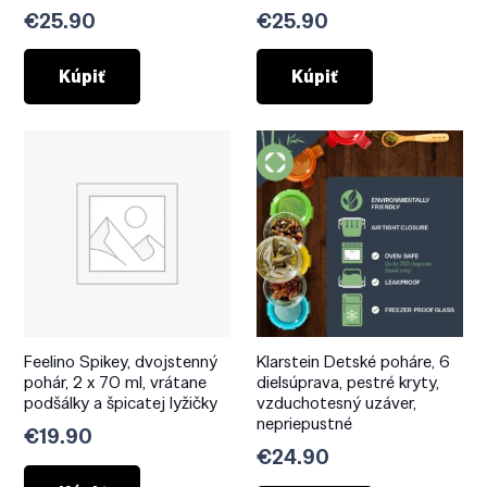
€
25.90
€
25.90
Kúpiť
Kúpiť
Feelino Spikey, dvojstenný
Klarstein Detské poháre, 6
pohár, 2 x 70 ml, vrátane
dielsúprava, pestré kryty,
podšálky a špicatej lyžičky
vzduchotesný uzáver,
nepriepustné
€
19.90
€
24.90