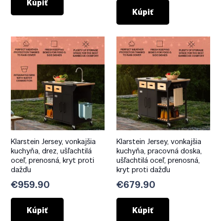
Kúpiť
Kúpiť
Klarstein Jersey, vonkajšia
Klarstein Jersey, vonkajšia
kuchyňa, drez, ušľachtilá
kuchyňa, pracovná doska,
oceľ, prenosná, kryt proti
ušľachtilá oceľ, prenosná,
dažďu
kryt proti dažďu
€
959.90
€
679.90
Kúpiť
Kúpiť