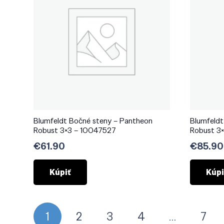
Blumfeldt Bočné steny – Pantheon
Blumfeldt
Robust 3×3 – 10047527
Robust 3
€
61.90
€
85.90
Kúpiť
Kúpi
Stránkovanie
1
2
3
4
…
7