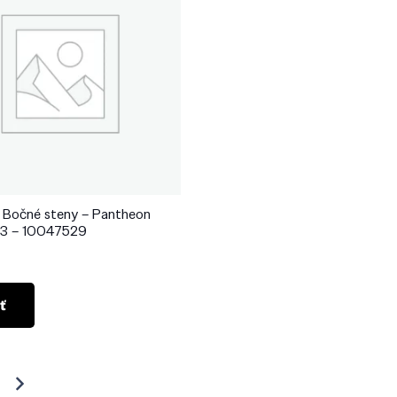
 Bočné steny – Pantheon
×3 – 10047529
ť