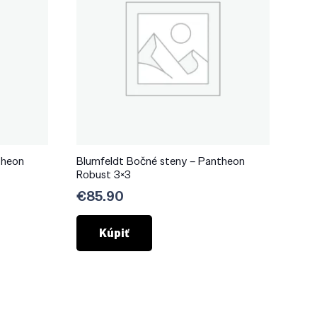
theon
Blumfeldt Bočné steny – Pantheon
Robust 3×3
€
85.90
Kúpiť