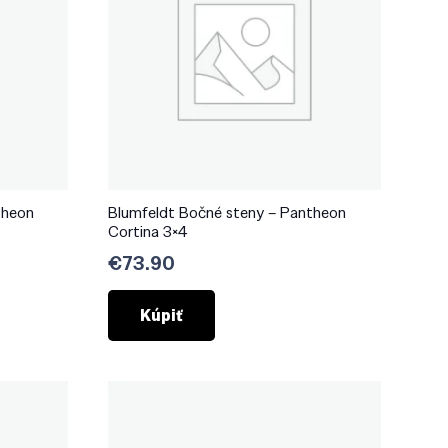
theon
Blumfeldt Bočné steny – Pantheon
Cortina 3×4
€
73.90
Kúpiť