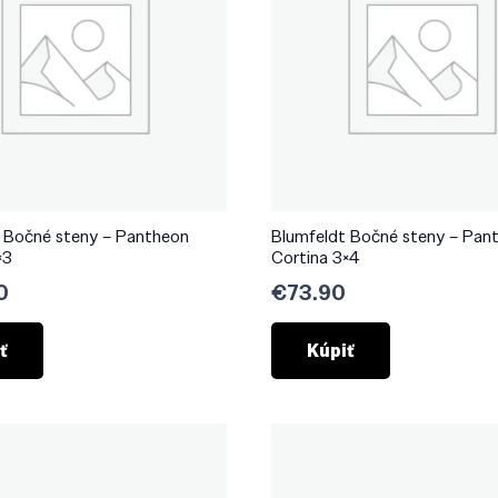
 Bočné steny – Pantheon
Blumfeldt Bočné steny – Pan
×3
Cortina 3×4
0
€
73.90
ť
Kúpiť