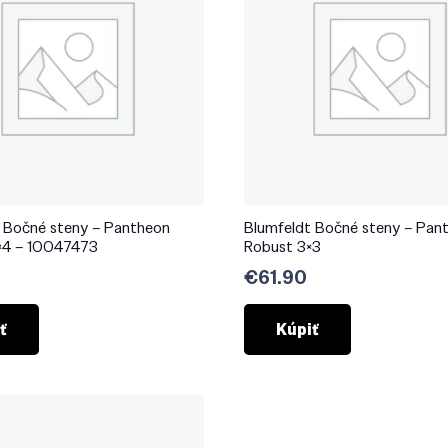
 Bočné steny – Pantheon
Blumfeldt Bočné steny – Pan
×4 – 10047473
Robust 3×3
€
61.90
ť
Kúpiť