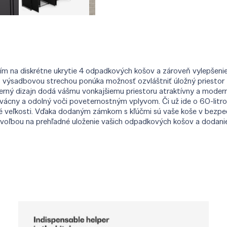
ím na diskrétne ukrytie 4 odpadkových košov a zároveň vylepšenie
 výsadbovou strechou ponúka možnosť ozvláštniť úložný priestor z
ný dizajn dodá vášmu vonkajšiemu priestoru atraktívny a moderný
ácny a odolný voči poveternostným vplyvom. Či už ide o 60-litrov
 veľkosti. Vďaka dodaným zámkom s kľúčmi sú vaše koše v bezpečí.
 voľbou na prehľadné uloženie vašich odpadkových košov a dodanie