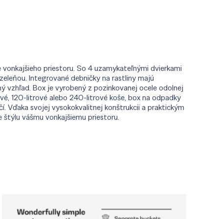
 vonkajšieho priestoru. So 4 uzamykateľnými dvierkami
eleňou. Integrované debničky na rastliny majú
 vzhľad. Box je vyrobený z pozinkovanej ocele odolnej
é, 120-litrové alebo 240-litrové koše, box na odpadky
 Vďaka svojej vysokokvalitnej konštrukcii a praktickým
 štýlu vášmu vonkajšiemu priestoru.