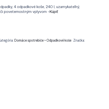
odpadky, 4 odpadkové koše, 240 l, uzamykateľný,
oči poveternostným vplyvom –
Kúpiť
ategória:
Domáce spotrebiče > Odpadkové koše
Značka: