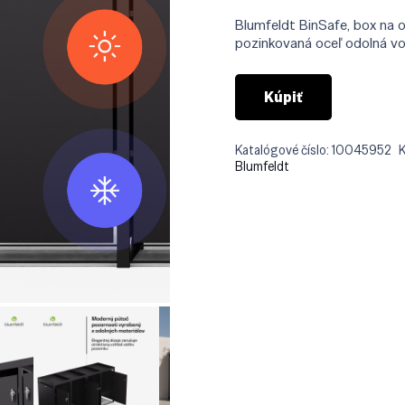
Blumfeldt BinSafe, box na 
pozinkovaná oceľ odolná v
Kúpiť
Katalógové číslo:
10045952
K
Blumfeldt