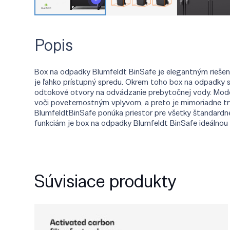
Popis
Box na odpadky Blumfeldt BinSafe je elegantným riešen
je ľahko prístupný spredu. Okrem toho box na odpadky s
odtokové otvory na odvádzanie prebytočnej vody. Moder
voči poveternostným vplyvom, a preto je mimoriadne trv
BlumfeldtBinSafe ponúka priestor pre všetky štandardné
funkciám je box na odpadky Blumfeldt BinSafe ideálnou
Súvisiace produkty