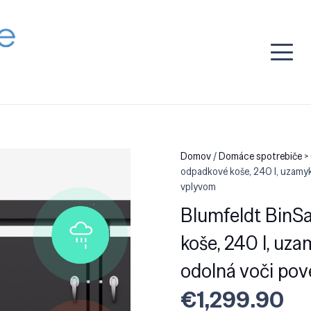
Domov
/
Domáce spotrebiče >
odpadkové koše, 240 l, uzamy
vplyvom
Blumfeldt BinSa
koše, 240 l, uz
odolná voči po
€
1,299.90