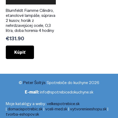
Blumfeldt Fiamme Cilindro,
etanolové lampáše, súprava
2 kusov, horák z
nehrdzavejúcej ocele, 0,3
litra, doba horenia 4 hodiny
€
131.90
Kúpiť
©
Peter Šoltýs
Spotrebiče do kuchyne 2026
E-mail:
info@spotrebicedokuchyne.sk
Moje katalógy a weby:
velkespotrebice.sk
|
domacispotrebic.sk
|
vceli-med.sk
|
vytvorenieeshopu.sk
|
tvorba-eshopov.sk