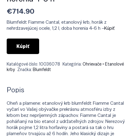
€
714.90
Blumfeldt Fiamme Cantal, etanolový krb, horák z
nehrdzavejúcej ocele, 1,2 l, doba horenia 4-6 h –
Kúpiť
Kúpiť
Katalógové číslo:
10036078
Kategória:
Ohrievače > Etanolové
krby
Značka:
Blumfeldt
Popis
Oheň a plamene: etanolový krb blumfeldt Fiamme Cantal
vyčarí vo Vašej obývačke prekrásnu atmosféru izby z
krbom bez nepríjemných zápachov. Fiamme Cantal je
poháňaný na bio etanol z udržateľných zdrojov. Nerezový
horák pojme 1,2 litra horľaviny a postará sa tak o hru
plameňov trvajúcu až 6 hodín. Jeho klasický dizajn je