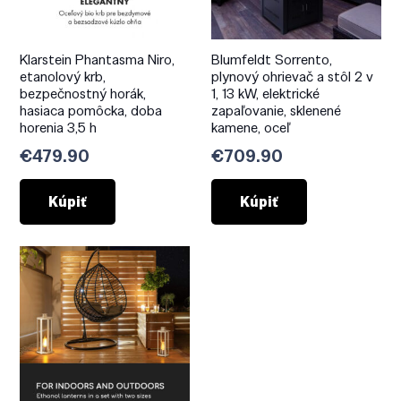
Klarstein Phantasma Niro,
Blumfeldt Sorrento,
etanolový krb,
plynový ohrievač a stôl 2 v
bezpečnostný horák,
1, 13 kW, elektrické
hasiaca pomôcka, doba
zapaľovanie, sklenené
horenia 3,5 h
kamene, oceľ
€
479.90
€
709.90
Kúpiť
Kúpiť