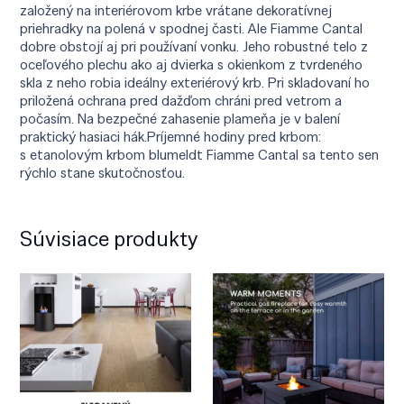
založený na interiérovom krbe vrátane dekoratívnej
priehradky na polená v spodnej časti. Ale Fiamme Cantal
dobre obstojí aj pri používaní vonku. Jeho robustné telo z
oceľového plechu ako aj dvierka s okienkom z tvrdeného
skla z neho robia ideálny exteriérový krb. Pri skladovaní ho
priložená ochrana pred dažďom chráni pred vetrom a
počasím. Na bezpečné zahasenie plameňa je v balení
praktický hasiaci hák.Príjemné hodiny pred krbom:
s etanolovým krbom blumeldt Fiamme Cantal sa tento sen
rýchlo stane skutočnosťou.
Súvisiace produkty