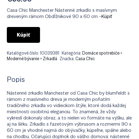
Casa Chic Manchester Nástenné zrkadlo s masívnym
dreveným rámom Obdĺžnikové 90 x 60 cm –
Kúpiť
Kúpiť
Katalógové číslo:
10039381
Kategória:
Domáce spotrebiče >
Moderné bývanie > Zrkadlá
Značka:
Casa Chic
Popis
Nástenné zrkadlo Manchester od Casa Chic by blumfeldt s
rámom z masívneho dreva je moderným poňatím
tradičného zrkadla vo vidieckom štýle, ktoré dodá každej
miestnosti osobitnú eleganciu. To znamená, že vždy
vykreslí dokonalý obraz, a to nielen vo formáte na výšku, ale
aj na šírku. Zrkadlo s fazetovým výbrusom a rozmermi 90 x
60 cm je vhodné najmä do obývačky, kúpeľne, spálne alebo
na chodbu. Očarujúci doplnok do vášho domova: nástenné