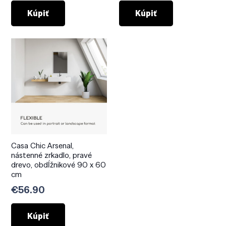
Kúpiť
Kúpiť
Casa Chic Arsenal,
nástenné zrkadlo, pravé
drevo, obdĺžnikové 90 x 60
cm
€
56.90
Kúpiť