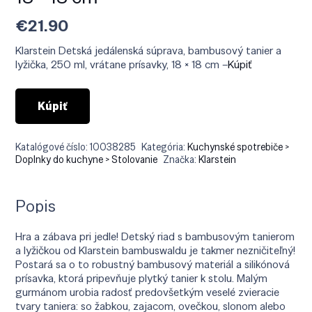
€
21.90
Klarstein Detská jedálenská súprava, bambusový tanier a
lyžička, 250 ml, vrátane prísavky, 18 × 18 cm –
Kúpiť
Kúpiť
Katalógové číslo:
10038285
Kategória:
Kuchynské spotrebiče >
Doplnky do kuchyne > Stolovanie
Značka:
Klarstein
Popis
Hra a zábava pri jedle! Detský riad s bambusovým tanierom
a lyžičkou od Klarstein bambuswaldu je takmer nezničiteľný!
Postará sa o to robustný bambusový materiál a silikónová
prísavka, ktorá pripevňuje plytký tanier k stolu. Malým
gurmánom urobia radosť predovšetkým veselé zvieracie
tvary taniera: so žabkou, zajacom, ovečkou, slonom alebo