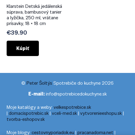
Klarstein Detská jedálenská
súprava, bambusový tanier
a lyžička, 250 ml, vrátane
prísavky, 18 × 18 cm
€
39.90
Kúpiť
©
Peter Šoltýs
Spotrebiče do kuchyne 2026
E-mail:
info@spotrebicedokuchyne.sk
Moje katalógy a weby:
velkespotrebice.sk
|
domacispotrebic.sk
|
vceli-med.sk
|
vytvorenieeshopu.sk
|
tvorba-eshopov.sk
Moje blogy:
cestovnyporiadok.eu
|
pracanadoma.net
|