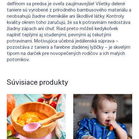
delfínom sa predsa je oveľa zaujímavejšie! Všetky delené
taniere sú vyrobené z prírodného bambusového materiálu a
neobsahujú žiadne chemikálie ani škodlivé látky. Kontroly
kvality okrem toho zaručujú, že sa k potravinám nedostáva
žiadny zápach ani chuť. Riad preto môžeš kedykoľvek
naplniť teplými aj studenými, pevnými aj tekutými
potravinami. Motivujúca učebná jedálenská súprava –
pozostáva z taniera a farebne zladenej lyžičky – je skvelým
tipom na darček pre novopečených rodičov a ich malých
potomkov.
Súvisiace produkty