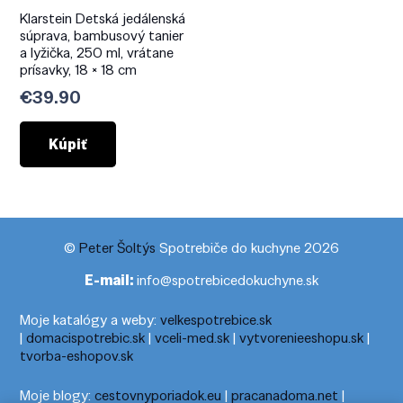
Klarstein Detská jedálenská
súprava, bambusový tanier
a lyžička, 250 ml, vrátane
prísavky, 18 × 18 cm
€
39.90
Kúpiť
©
Peter Šoltýs
Spotrebiče do kuchyne 2026
E-mail:
info@spotrebicedokuchyne.sk
Moje katalógy a weby:
velkespotrebice.sk
|
domacispotrebic.sk
|
vceli-med.sk
|
vytvorenieeshopu.sk
|
tvorba-eshopov.sk
Moje blogy:
cestovnyporiadok.eu
|
pracanadoma.net
|