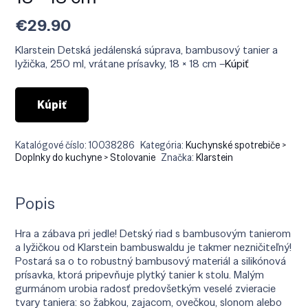
€
29.90
Klarstein Detská jedálenská súprava, bambusový tanier a
lyžička, 250 ml, vrátane prísavky, 18 × 18 cm –
Kúpiť
Kúpiť
Katalógové číslo:
10038286
Kategória:
Kuchynské spotrebiče >
Doplnky do kuchyne > Stolovanie
Značka:
Klarstein
Popis
Hra a zábava pri jedle! Detský riad s bambusovým tanierom
a lyžičkou od Klarstein bambuswaldu je takmer nezničiteľný!
Postará sa o to robustný bambusový materiál a silikónová
prísavka, ktorá pripevňuje plytký tanier k stolu. Malým
gurmánom urobia radosť predovšetkým veselé zvieracie
tvary taniera: so žabkou, zajacom, ovečkou, slonom alebo