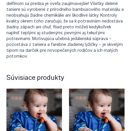
delfínom sa predsa je oveľa zaujímavejšie! Všetky delené
taniere sú vyrobené z prírodného bambusového materiálu a
neobsahujú žiadne chemikálie ani škodlivé látky. Kontroly
kvality okrem toho zaručujú, že sa k potravinám nedostáva
žiadny zápach ani chuť. Riad preto môžeš kedykoľvek
naplniť teplými aj studenými, pevnými aj tekutými
potravinami. Motivujúca učebná jedálenská súprava –
pozostáva z taniera a farebne zladenej lyžičky – je skvelým
tipom na darček pre novopečených rodičov a ich malých
potomkov.
Súvisiace produkty