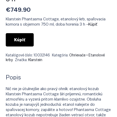
€
749.90
Klarstein Phantasma Cottage, etanolový krb, spaľovacia
komora s objemom 750 ml, doba horenia 3 h –
Kúpiť
Kúpiť
Katalógové číslo:
10032146
Kategória:
Ohrievače > Etanolové
krby
Značka:
Klarstein
Popis
Nič nie je útulnejšie ako pravý ohník: etanolový kozub
Klarstein Phantasma Cottage šíri príjemnú, romantickú
atmosféru a vyzerá pritom klamlivo ozajstne. Obsluha
kozuba je nanajvýš jednoduchá: etanol nalejete do
spaľovacej komory, zapálite a hotovo! Phantasma Cottage
etanolový kozub nepotrebuje žiaden vetrací otvor, takže