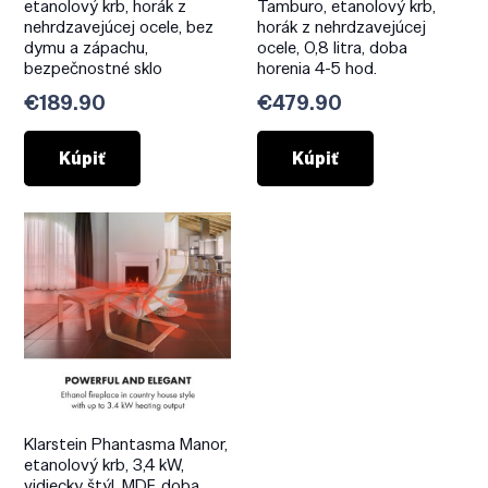
etanolový krb, horák z
Tamburo, etanolový krb,
nehrdzavejúcej ocele, bez
horák z nehrdzavejúcej
dymu a zápachu,
ocele, 0,8 litra, doba
bezpečnostné sklo
horenia 4-5 hod.
€
189.90
€
479.90
Kúpiť
Kúpiť
Klarstein Phantasma Manor,
etanolový krb, 3,4 kW,
vidiecky štýl, MDF, doba