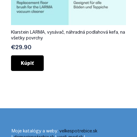
Klarstein LARMA, vysávač, náhradná podlahová kefa, na
všetky povrchy
€
29.90
Kúpiť
Moje katalógy a weby:
velkespotrebice.sk
|
domacispotrebic.sk
|
vceli-med.sk
|