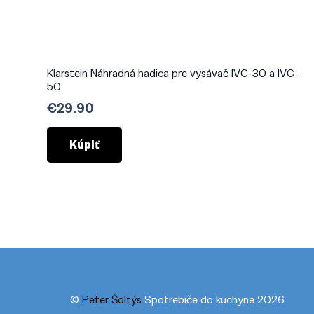
Klarstein Náhradná hadica pre vysávač IVC-30 a IVC-
50
€
29.90
Kúpiť
©
Peter Šoltýs
Spotrebiče do kuchyne 2026