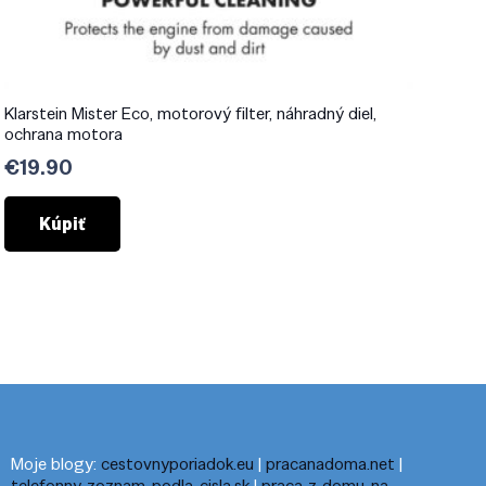
Klarstein Mister Eco, motorový filter, náhradný diel,
ochrana motora
€
19.90
Kúpiť
Moje blogy:
cestovnyporiadok.eu
|
pracanadoma.net
|
telefonny-zoznam-podla-cisla.sk
|
praca-z-domu-na-