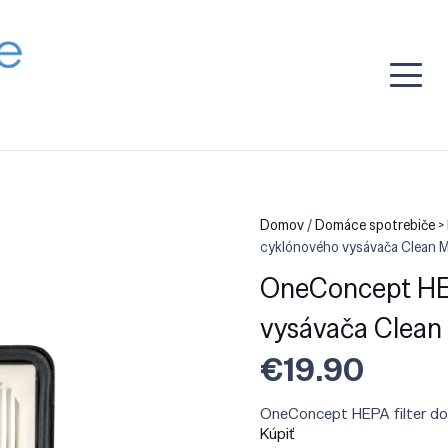
Domov
/
Domáce spotrebiče > 
cyklónového vysávača Clean Ma
OneConcept HEP
vysávača Clean 
€
19.90
OneConcept HEPA filter do 
Kúpiť