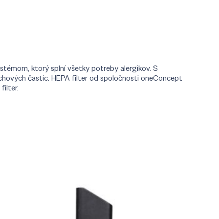
témom, ktorý splní všetky potreby alergikov. S
chových častíc. HEPA filter od spoločnosti oneConcept
ilter.