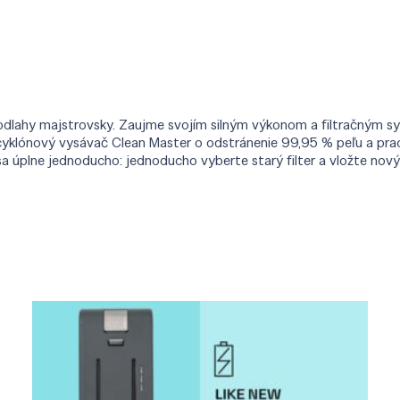
ahy majstrovsky. Zaujme svojím silným výkonom a filtračným sys
cyklónový vysávač Clean Master o odstránenie 99,95 % peľu a pra
 úplne jednoducho: jednoducho vyberte starý filter a vložte nový f