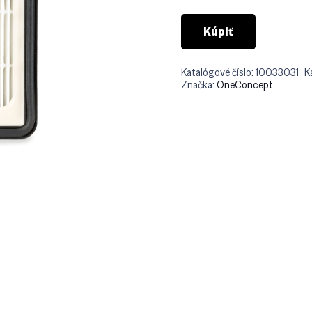
Kúpiť
Katalógové číslo:
10033031
K
Značka:
OneConcept