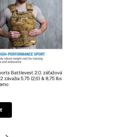
ports Battlevest 2.0, záťažová
 2 závažia 5,75 (2,6) & 8,75 lbs
 camo
0
ť