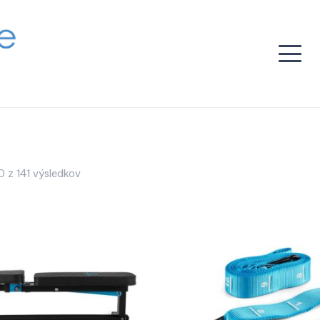
 z 141 výsledkov