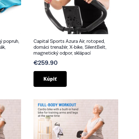
ý popruh,
Capital Sports Azura Air, rotoped,
ák,
domáci trenažér, X-bike, SilentBelt,
magnetický odpor, sklápací
€
259.90
Kúpiť