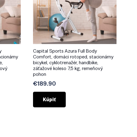
y
Capital Sports Azura Full Body
acionárny
Comfort, domáci rotoped, stacionárny
e,
bicykel, cyklotrenažér, handbike,
ňový
záťažové koleso 7,5 kg, remeňový
pohon
€
189.90
Kúpiť