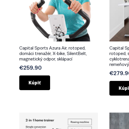
Capital Sports Azura Air, rotoped,
Capital S
domáci trenažér, X-bike, SilentBelt,
rotoped, s
magnetický odpor, sklápací
cyklotrena
remeňový
€
259.90
€
279.9
Kúpiť
Kúpi