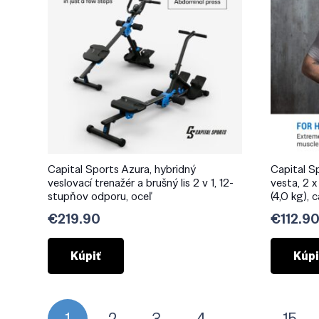
Capital Sports Azura, hybridný
Capital S
veslovací trenažér a brušný lis 2 v 1, 12-
vesta, 2 x
stupňov odporu, oceľ
(4,0 kg),
€
219.90
€
112.9
Kúpiť
Kúpi
Stránkovanie
1
2
3
4
…
15