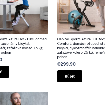
ports Azura Desk Bike, domáci
Capital Sports Azura Full Bod
tacionárny bicykel,
Comfort, domáci rotoped, st
žér, záťažové koleso 7,5 kg,
bicykel, cyklotrenažér, handbik
 pohon
záťažové koleso 7,5 kg, reme
pohon
0
€
299.90
ť
Kúpiť