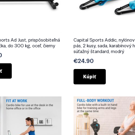
ports Ad Just, prispôsobiteľná
Capital Sports Addic, nylónov
čka, do 300 kg, oceľ, čierny
pás, 2 kusy, sada, karabínový h
súťažný štandard, modrý
0
€
24.90
ť
Kúpiť