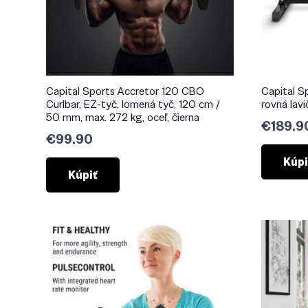
Capital Sports Accretor 120 CBO
Capital S
Curlbar, EZ-tyč, lomená tyč, 120 cm /
rovná lavi
50 mm, max. 272 kg, oceľ, čierna
€
189.9
€
99.90
Kúpi
Kúpiť