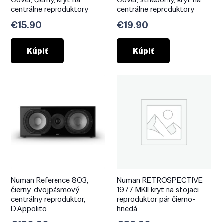
centrálne reproduktory
centrálne reproduktory
€
15.90
€
19.90
Kúpiť
Kúpiť
Numan Reference 803,
Numan RETROSPECTIVE
čierny, dvojpásmový
1977 MKII kryt na stojaci
centrálny reproduktor,
reproduktor pár čierno-
D’Appolito
hnedá