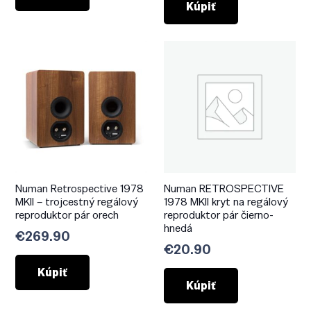
Kúpiť
Numan Retrospective 1978
Numan RETROSPECTIVE
MKII – trojcestný regálový
1978 MKII kryt na regálový
reproduktor pár orech
reproduktor pár čierno-
hnedá
€
269.90
€
20.90
Kúpiť
Kúpiť