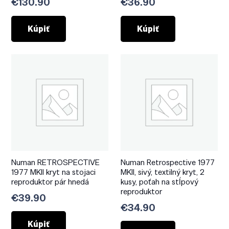
€
130.90
€
36.90
Kúpiť
Kúpiť
Numan RETROSPECTIVE
Numan Retrospective 1977
1977 MKII kryt na stojaci
MKII, sivý, textilný kryt, 2
reproduktor pár hnedá
kusy, poťah na stĺpový
reproduktor
€
39.90
€
34.90
Kúpiť