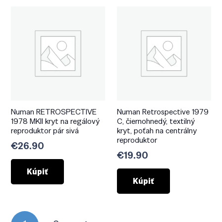
Numan RETROSPECTIVE
Numan Retrospective 1979
1978 MKII kryt na regálový
C, čiernohnedý, textilný
reproduktor pár sivá
kryt, poťah na centrálny
reproduktor
€
26.90
€
19.90
Kúpiť
Kúpiť
Stránkovanie