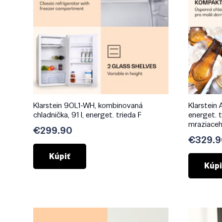
Klarstein 90L1-WH, kombinovaná
Klarstein A
chladnička, 91 l, energet. trieda F
energet. t
mraziaceho
€
299.90
€
329.9
Kúpiť
Kúpi