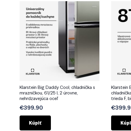
Klarstein Big Daddy Cool, chladnička s
Klarstein
mrazničkou, 61/25 l, 2 úrovne,
chladnička
nehrdzavejúca oceľ
trieda F, b
€
399.90
€
399.
Kúpiť
Kúpi