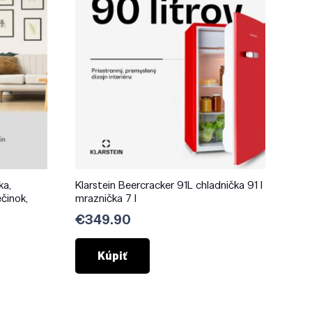
ka,
Klarstein Beercracker 91L chladnička 91 l
ečinok,
mraznička 7 l
€
349.90
Kúpiť