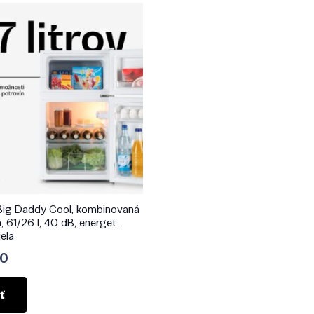
 Big Daddy Cool, kombinovaná
, 61/26 l, 40 dB, energet.
iela
90
ť