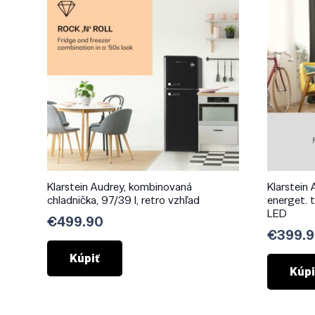
Klarstein Audrey, kombinovaná
Klarstein 
chladnička, 97/39 l, retro vzhľad
energet. t
LED
€
499.90
€
399.
Kúpiť
Kúpi