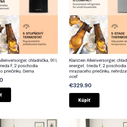
lleinversorger, chladnička, 91 l,
Klarstein Alleinversorger, chladn
rieda F, 2 poschodia
energet. trieda F, 2 poschodia
 priečinku, čierna
mraziaceho priečinku, nehrdza
oceľ
0
€
329.90
ť
Kúpiť