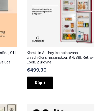
ička, 91 l,
Klarstein Audrey, kombinovaná
chladnička s mrazničkou, 97l/39l, Retro-
vejúca
Look, 2 úrovne
€
499.90
Kúpiť