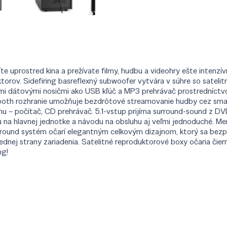
e uprostred kina a prežívate filmy, hudbu a videohry ešte intenz
uktorov. Sidefiring basreflexný subwoofer vytvára v súhre so sate
mi dátovými nosičmi ako USB kľúč a MP3 prehrávač prostredníctvo
ooth rozhranie umožňuje bezdrôtové streamovanie hudby cez sma
u – počítač, CD prehrávač. 5.1-vstup prijíma surround-sound z DV
 na hlavnej jednotke a návodu na obsluhu aj veľmi jednoduché. M
round systém očarí elegantným celkovým dizajnom, ktorý sa bezp
dnej strany zariadenia. Satelitné reproduktorové boxy očaria čie
ng!