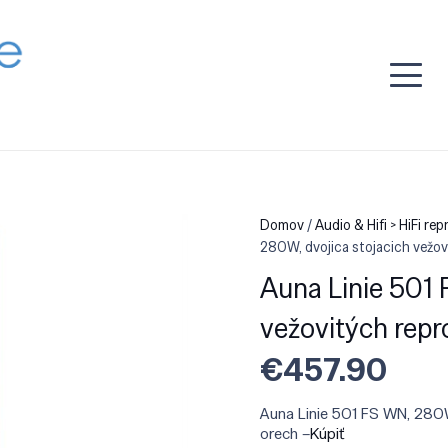
Domov
/
Audio & Hifi > HiFi r
280W, dvojica stojacich vežov
Auna Linie 501 
vežovitých repr
€
457.90
Auna Linie 501 FS WN, 280W
orech –
Kúpiť