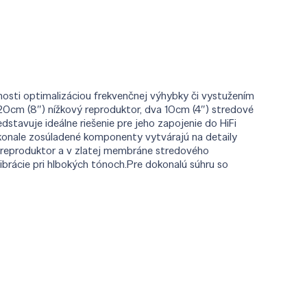
stnosti optimalizáciou frekvenčnej výhybky či vystužením
ý 20cm (8″) nížkový reproduktor, dva 10cm (4″) stredové
tavuje ideálne riešenie pre jeho zapojenie do HiFi
okonale zosúladené komponenty vytvárajú na detaily
h reproduktor a v zlatej membráne stredového
ibrácie pri hlbokých tónoch.Pre dokonalú súhru so