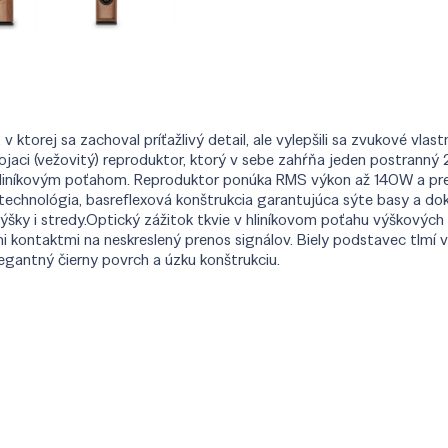
 ktorej sa zachoval príťažlivý detail, ale vylepšili sa zvukové vla
stojaci (vežovitý) reproduktor, ktorý v sebe zahŕňa jeden postrann
hliníkovým poťahom. Reproduktor ponúka RMS výkon až 140W a preds
technológia, basreflexová konštrukcia garantujúca sýte basy a d
ýšky i stredy.Optický zážitok tkvie v hliníkovom poťahu výškovýc
i kontaktmi na neskreslený prenos signálov. Biely podstavec tlmí v
legantný čierny povrch a úzku konštrukciu.