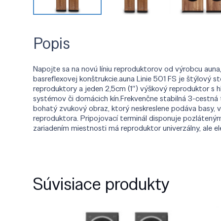
Popis
Napojte sa na novú líniu reproduktorov od výrobcu auna, v
basreflexovej konštrukcie.auna Linie 501 FS je štýlový 
reproduktory a jeden 2,5cm (1″) výškový reproduktor s 
systémov či domácich kín.Frekvenčne stabilná 3-cestná 
bohatý zvukový obraz, ktorý neskreslene podáva basy, v
reproduktora. Pripojovací terminál disponuje pozláteným
zariadením miestnosti má reproduktor univerzálny, ale e
Súvisiace produkty