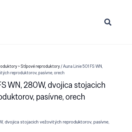
eproduktory > Stĺpové reproduktory
/ Auna Linie 501 FS WN,
itých reproduktorov, pasívne, orech
FS WN, 280W, dvojica stojacich
oduktorov, pasívne, orech
, dvojica stojacich vežovitých reproduktorov, pasívne,