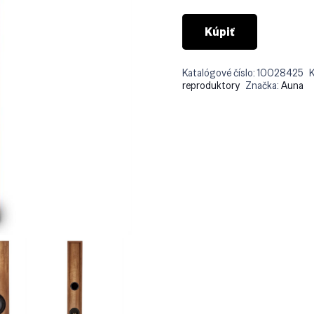
Kúpiť
Katalógové číslo:
10028425
K
reproduktory
Značka:
Auna