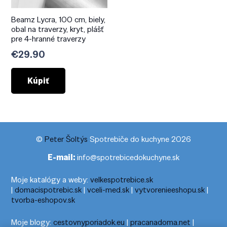
Beamz Lycra, 100 cm, biely,
obal na traverzy, kryt, plášť
pre 4-hranné traverzy
€
29.90
Kúpiť
©
Peter Šoltýs
Spotrebiče do kuchyne 2026
E-mail:
info@spotrebicedokuchyne.sk
Moje katalógy a weby:
velkespotrebice.sk
|
domacispotrebic.sk
|
vceli-med.sk
|
vytvorenieeshopu.sk
|
tvorba-eshopov.sk
Moje blogy:
cestovnyporiadok.eu
|
pracanadoma.net
|