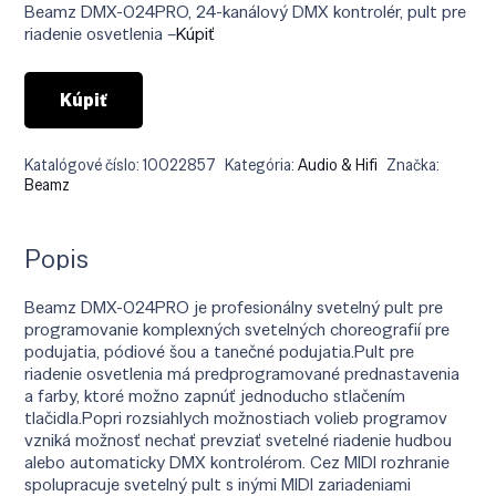
Beamz DMX-024PRO, 24-kanálový DMX kontrolér, pult pre
riadenie osvetlenia –
Kúpiť
Kúpiť
Katalógové číslo:
10022857
Kategória:
Audio & Hifi
Značka:
Beamz
Popis
Beamz DMX-024PRO je profesionálny svetelný pult pre
programovanie komplexných svetelných choreografií pre
podujatia, pódiové šou a tanečné podujatia.Pult pre
riadenie osvetlenia má predprogramované prednastavenia
a farby, ktoré možno zapnúť jednoducho stlačením
tlačidla.Popri rozsiahlych možnostiach volieb programov
vzniká možnosť nechať prevziať svetelné riadenie hudbou
alebo automaticky DMX kontrolérom. Cez MIDI rozhranie
spolupracuje svetelný pult s inými MIDI zariadeniami