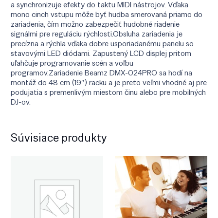
a synchronizuje efekty do taktu MIDI nástrojov. Vďaka
mono cinch vstupu môže byť hudba smerovaná priamo do
zariadenia, čím možno zabezpečiť hudobné riadenie
signálmi pre reguláciu rýchlosti.Obsluha zariadenia je
precízna a rýchla vďaka dobre usporiadanému panelu so
stavovými LED diódami. Zapustený LCD displej pritom
uľahčuje programovanie scén a voľbu
programov.Zariadenie Beamz DMX-024PRO sa hodí na
montáž do 48 cm (19″) racku a je preto veľmi vhodné aj pre
podujatia s premenlivým miestom činu alebo pre mobilných
DJ-ov.
Súvisiace produkty