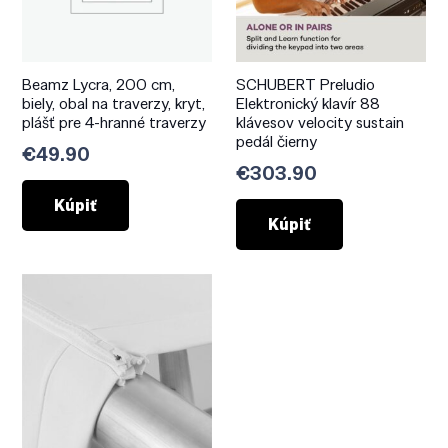
Beamz Lycra, 200 cm,
SCHUBERT Preludio
biely, obal na traverzy, kryt,
Elektronický klavír 88
plášť pre 4-hranné traverzy
klávesov velocity sustain
pedál čierny
€
49.90
€
303.90
Kúpiť
Kúpiť