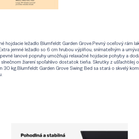
radné hojdacie ležadlo​ Blumfeldt Garden Grove.Pevný oceľový rám
 Extra jemné ležadlo so 6 cm hrubou výplňou, snímateľným a umýva
pevné lanové popruhy umožňujú relaxačné hojdacie pohyby a dodáv
slnečnom žiarení spoľahlivo dostatok tieňa. Skrutky z ušľachtilej o
len 30 kg.Blumfeldt Garden Grove Swing Bed sa stará o skvelý komf
u.