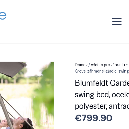
Domov
/
Všetko pre záhradu >
Grove, záhradné ležadlo, swing
Blumfeldt Garde
swing bed, oceľ
polyester, antra
€
799.90