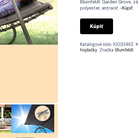
Blumfeldt Garden Grove, záh
polyester, antracit –
Kúpiť
Kúpiť
Katalógové číslo:
10033462
K
hojdačky
Značka:
Blumfeldt