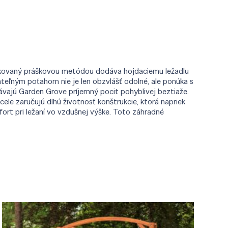
 lakovaný práškovou metódou dodáva hojdaciemu ležadlu
teľným poťahom nie je len obzvlášť odolné, ale ponúka s
ajú Garden Grove príjemný pocit pohyblivej beztiaže.
cele zaručujú dlhú životnosť konštrukcie, ktorá napriek
ort pri ležaní vo vzdušnej výške. Toto záhradné