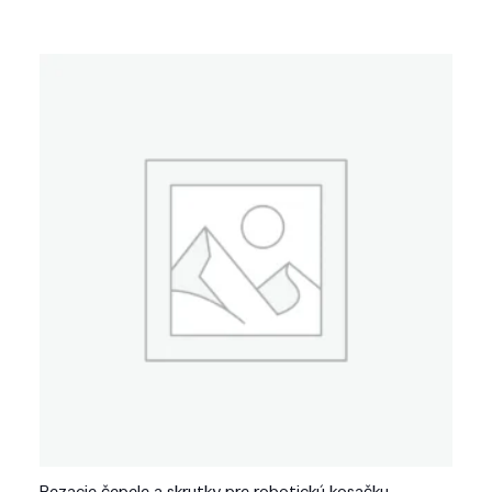
Rezacie čepele a skrutky pre robotickú kosačku