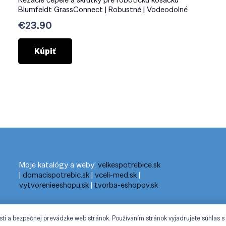
Blumfeldt GrassConnect | Robustné | Vodeodolné
€
23.90
Kúpiť
Moje katalógy a weby:
velkespotrebice.sk
|
domacispotrebic.sk
|
vceli-med.sk
|
vytvorenieeshopu.sk
|
tvorba-eshopov.sk
sti a bezpečnej prevádzke web stránok. Používaním stránok vyjadrujete súhlas s