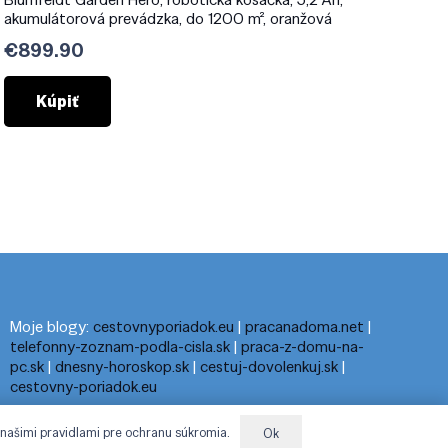
akumulátorová prevádzka, do 1200 m², oranžová
€
899.90
Kúpiť
Moje blogy:
cestovnyporiadok.eu
|
pracanadoma.net
|
telefonny-zoznam-podla-cisla.sk
|
praca-z-domu-na-
pc.sk
|
dnesny-horoskop.sk
|
cestuj-dovolenkuj.sk
|
cestovny-poriadok.eu
 našimi pravidlami pre ochranu súkromia.
Ok