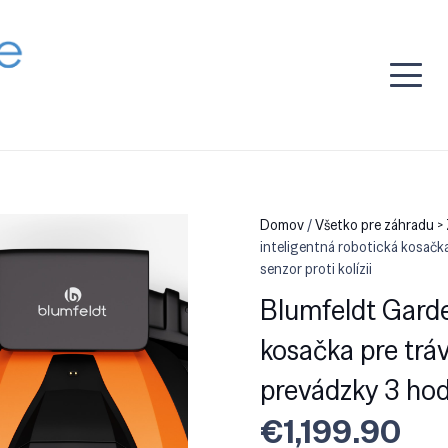
Domov
/
Všetko pre záhradu >
inteligentná robotická kosačka
senzor proti kolízii
Blumfeldt Garde
kosačka pre trá
prevádzky 3 hodin
€
1,199.90