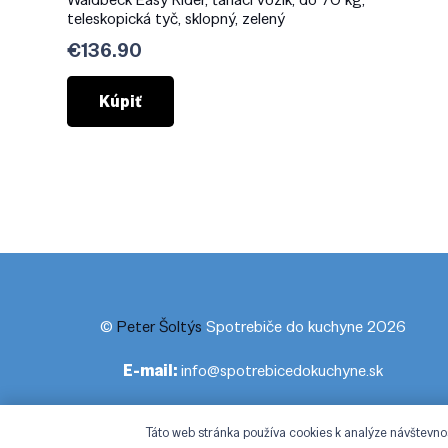
teleskopická tyč, sklopný, zelený
€
136.90
Kúpiť
©
Peter Šoltýs
Spotrebiče do kuchyne 2026
E-mail:
info@spotrebicedokuchyne.sk
Táto web stránka používa cookies k analýze návštevno