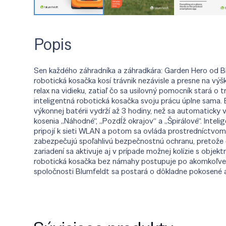
Popis
Sen každého záhradníka a záhradkára: Garden Hero od Bl
robotická kosačka kosí trávnik nezávisle a presne na výš
relax na vidieku, zatiaľ čo sa usilovný pomocník stará o
inteligentná robotická kosačka svoju prácu úplne sama.
výkonnej batérii vydrží až 3 hodiny, než sa automaticky
kosenia „Náhodné“, „Pozdĺž okrajov“ a „Špirálové“. Int
pripojí k sieti WLAN a potom sa ovláda prostredníctvom 
zabezpečujú spoľahlivú bezpečnostnú ochranu, pretože čep
zariadení sa aktivuje aj v prípade možnej kolízie s obj
robotická kosačka bez námahy postupuje po akomkoľvek 
spoločnosti Blumfeldt sa postará o dôkladne pokosené a