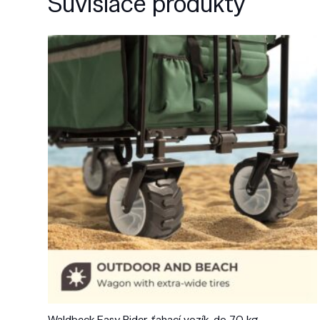
Súvisiace produkty
Waldbeck Easy Rider, ťahací vozík, do 70 kg,