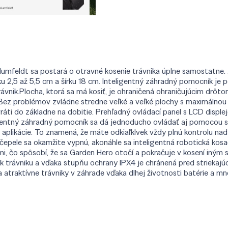
umfeldt sa postará o otravné kosenie trávnika úplne samostatne. J
ku 2,5 až 5,5 cm a šírku 18 cm. Inteligentný záhradný pomocník je
 trávnik.Plocha, ktorá sa má kosiť, je ohraničená ohraničujúcim drô
 Bez problémov zvládne stredne veľké a veľké plochy s maximálno
 vráti do základne na dobitie. Prehľadný ovládací panel s LCD dis
eligentný záhradný pomocník sa dá jednoducho ovládať aj pomocou 
aplikácie. To znamená, že máte odkiaľklvek vždy plnú kontrolu na
ele sa okamžite vypnú, akonáhle sa inteligentná robotická kosačka 
ektmi, čo spôsobí, že sa Garden Hero otočí a pokračuje v kosení 
trávniku a vďaka stupňu ochrany IPX4 je chránená pred striekaj
 atraktívne trávniky v záhrade vďaka dlhej životnosti batérie a