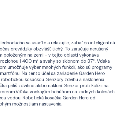
ednoducho sa usaďte a relaxujte, zatiaľ čo inteligentná
 počas prevádzky obzvlášť tichý. To zaručuje nerušený
tom položeným na zemi – v tejto oblasti vykonáva
u rozlohou 1 400 m² a svahy so sklonom do 37°. Vďaka
plejom umožňuje výber mnohých funkcií, ako sú programy
smartfónu. Na tento účel sa zariadenie Garden Hero
d robotickou kosačkou .Senzory zdvihu a naklonenia
príliš zdvihne alebo nakloní. Senzor proti kolízii na
iným smerom.Vďaka vonkajším behúňom na zadných kolesách
úcou vodou. Robotická kosačka Garden Hero od
 mnohým možnostiam nastavenia.