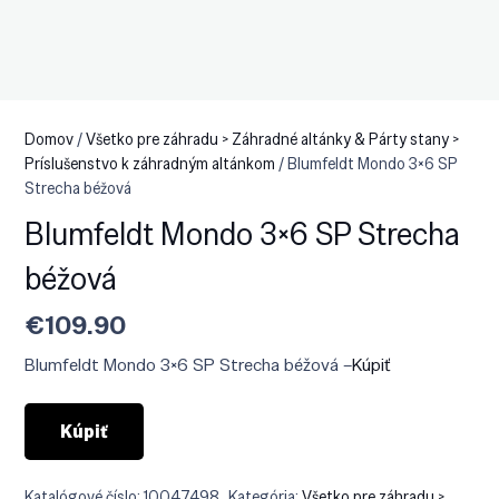
Domov
/
Všetko pre záhradu > Záhradné altánky & Párty stany >
Príslušenstvo k záhradným altánkom
/ Blumfeldt Mondo 3×6 SP
Strecha béžová
Blumfeldt Mondo 3×6 SP Strecha
béžová
€
109.90
Blumfeldt Mondo 3×6 SP Strecha béžová –
Kúpiť
Kúpiť
Katalógové číslo:
10047498
Kategória:
Všetko pre záhradu >