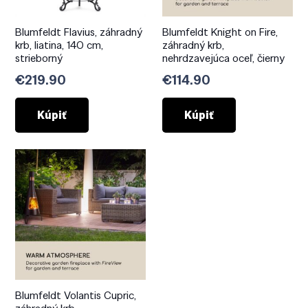
Blumfeldt Flavius, záhradný
Blumfeldt Knight on Fire,
krb, liatina, 140 cm,
záhradný krb,
strieborný
nehrdzavejúca oceľ, čierny
€
219.90
€
114.90
Kúpiť
Kúpiť
Blumfeldt Volantis Cupric,