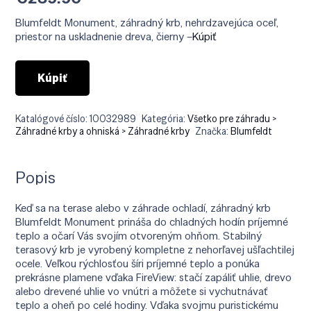
Blumfeldt Monument, záhradný krb, nehrdzavejúca oceľ,
priestor na uskladnenie dreva, čierny –
Kúpiť
Kúpiť
Katalógové číslo:
10032989
Kategória:
Všetko pre záhradu >
Záhradné krby a ohniská > Záhradné krby
Značka:
Blumfeldt
Popis
Keď sa na terase alebo v záhrade ochladí, záhradný krb
Blumfeldt Monument prináša do chladných hodín príjemné
teplo a očarí Vás svojím otvoreným ohňom. Stabilný
terasový krb je vyrobený kompletne z nehorľavej ušľachtilej
ocele. Veľkou rýchlosťou šíri príjemné teplo a ponúka
prekrásne plamene vďaka FireView: stačí zapáliť uhlie, drevo
alebo drevené uhlie vo vnútri a môžete si vychutnávať
teplo a oheň po celé hodiny. Vďaka svojmu puristickému