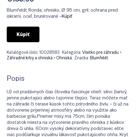
Blumfeldt Ronda, ohnisko, Ø 95 cm, gril, ochrana pred
iskrami, oceľ, brunírované –
Kúpiť
Kúpiť
Katalógové číslo:
10028583
Kategória:
Všetko pre záhradu >
Záhradné krby a ohniská > Ohniská
Značka:
Blumfeldt
Popis
Už od pradávnych čias človeka fascinuje oheň: silno žiarivý,
jemne pukotajúci alebo tajomne tlejúci. Teraz môžete mať
na záhrade či terase kúsok tohto prírodného živlu – či už na
dotvorenie príjemnej atmosféry alebo na využitie ako
barbecue grilu.Priemer misy má 75cm, čím ponúka
dostatok miesta na vytvorenie pravého ohniska z kúskov
dreva či uhlia. 60cm vysoký dekoratívny podstavec ešte
viac podčiarkuje vizuálnu lákavosť pukotajúceho ohňa. Kryt