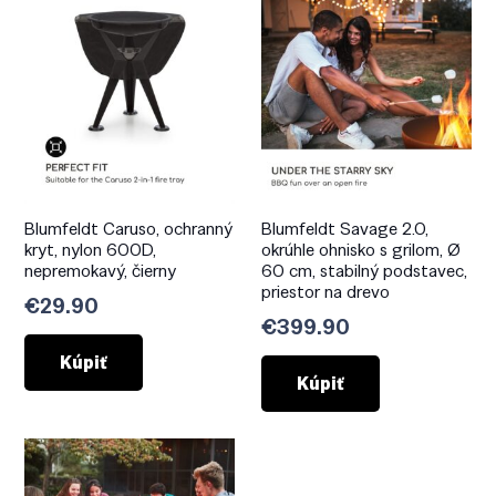
Blumfeldt Caruso, ochranný
Blumfeldt Savage 2.0,
kryt, nylon 600D,
okrúhle ohnisko s grilom, Ø
nepremokavý, čierny
60 cm, stabilný podstavec,
priestor na drevo
€
29.90
€
399.90
Kúpiť
Kúpiť