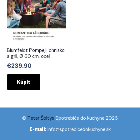
Blumfeldt Pompeji, ohnisko
a gril, Ø 60 cm, oceľ
€
239.90
Kúpiť
©
Peter Šoltýs
Spotrebiče do kuchyne 2026
E-mail:
info@spotrebicedokuchyne.sk