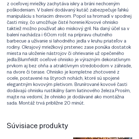
z oceľovej mriežky zachytáva iskry a bráni nechceným
poškodeniam. V balení dodávaný kutáč zabezpečuje ľahkú
manipuláciu s horiacim drevom. Popol sa hromadí v spodnej
časti misy, čo umožňuje čisté horenie.Kovové ohnisko
taktiež možno používať ako miskový gril. Na daný účel sa v
balení nachádza i 60cm rošt na prípravu chutného
barbecue a užívanie si lahodného jedla v kruhu priateľov a
rodiny. Okrajový mriežkový prstenec zase ponúka dostatok
miesta na uloženie nástrojov či ohrievanie už opečeného
jedla.Blumfeldt oceľové ohnisko je výrazným dekoratívnym
prvkom aj bez ohňa a atraktívnym stredobodom v záhrade,
na dvore či terase. Ohnisko je kompletne zhotovené z
ocele, postavené na štyroch nohách, ktoré sú spojené
elegantným kovovým pletivom. Brunírované kovové časti
dodávajú ohnisku rustikálny šarm liatinového železa.Prosím,
majte na vedomí, že ohnisko je dodávané ako montážna
sada. Montáž trvá približne 20 minút.
Súvisiace produkty