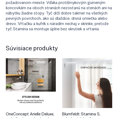
požadovanom mieste. Vďaka protišmykovým gumeným
koncovkám na oboch stranách nezostanú na stenách ani na
nábytku žiadne stopy. Tyč drží dobre takmer na všetkých
pevných povrchoch, ako sú dlaždice, drsná omietka alebo
drevo. Vŕtačku a kufrík s náradím nechaj v skrinke, pretože
tyč Stamina sa montuje úplne bez skrutiek a vŕtania.
Súvisiace produkty
OneConcept Arielle Deluxe,
Blumfeldt Stamina S,