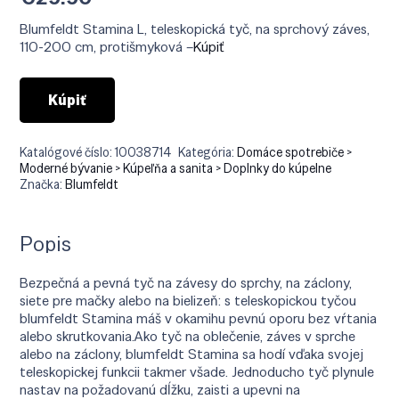
Blumfeldt Stamina L, teleskopická tyč, na sprchový záves,
110-200 cm, protišmyková –
Kúpiť
Kúpiť
Katalógové číslo:
10038714
Kategória:
Domáce spotrebiče >
Moderné bývanie > Kúpeľňa a sanita > Doplnky do kúpelne
Značka:
Blumfeldt
Popis
Bezpečná a pevná tyč na závesy do sprchy, na záclony,
siete pre mačky alebo na bielizeň: s teleskopickou tyčou
blumfeldt Stamina máš v okamihu pevnú oporu bez vŕtania
alebo skrutkovania.Ako tyč na oblečenie, záves v sprche
alebo na záclony, blumfeldt Stamina sa hodí vďaka svojej
teleskopickej funkcii takmer všade. Jednoducho tyč plynule
nastav na požadovanú dĺžku, zaisti a upevni na