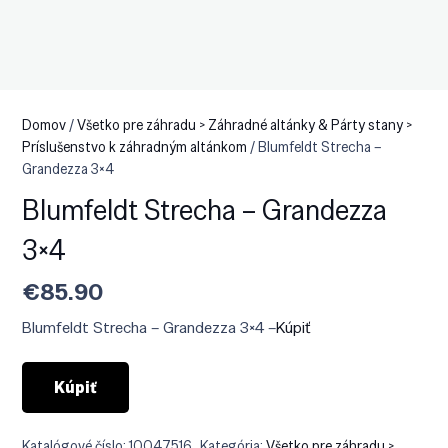
Domov
/
Všetko pre záhradu > Záhradné altánky & Párty stany >
Príslušenstvo k záhradným altánkom
/ Blumfeldt Strecha –
Grandezza 3×4
Blumfeldt Strecha – Grandezza
3×4
€
85.90
Blumfeldt Strecha – Grandezza 3×4 –
Kúpiť
Kúpiť
Katalógové číslo:
10047516
Kategória:
Všetko pre záhradu >