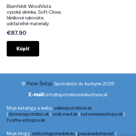
Blumfeldt WoodVista
vysoká skrinka, Soft-Close,
hliníkové rukoväte,
udržateľné materiály
€
87.90
Kúpiť
©
Peter Šoltýs
Spotrebiče do kuchyne 2026
E-mail:
info@spotrebicedokuchyne.sk
Moje katalógy a weby:
velkespotrebice.sk
|
domacispotrebic.sk
|
vceli-med.sk
|
vytvorenieeshopu.sk
|
tvorba-eshopov.sk
Moje blogy:
cestovnyporiadok.eu
|
pracanadoma.net
|