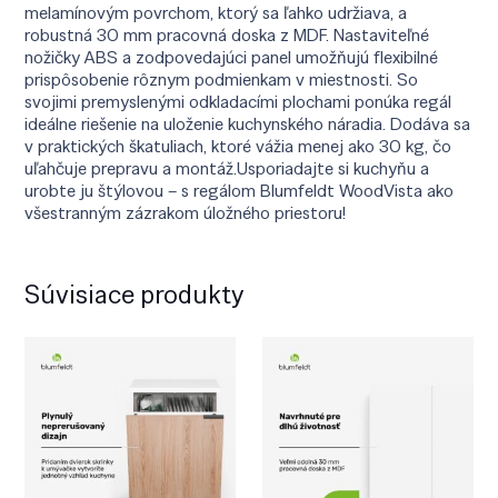
melamínovým povrchom, ktorý sa ľahko udržiava, a
robustná 30 mm pracovná doska z MDF. Nastaviteľné
nožičky ABS a zodpovedajúci panel umožňujú flexibilné
prispôsobenie rôznym podmienkam v miestnosti. So
svojimi premyslenými odkladacími plochami ponúka regál
ideálne riešenie na uloženie kuchynského náradia. Dodáva sa
v praktických škatuliach, ktoré vážia menej ako 30 kg, čo
uľahčuje prepravu a montáž.Usporiadajte si kuchyňu a
urobte ju štýlovou – s regálom Blumfeldt WoodVista ako
všestranným zázrakom úložného priestoru!
Súvisiace produkty