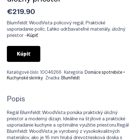
€
219.90
Blumfeldt WoodVista policový regál, Praktické
usporiadanie políc, Ľahko udržiavateľné materiály, úložný
priestor –
Kúpiť
Kúpiť
Katalógové číslo:
10046266
Kategória:
Domáce spotrebiče >
Kuchynské skrinky
Značka:
Blumfeldt
Popis
Regál Blumfeldt WoodVista ponúka praktický úložný
priestor a moderný dizajn. Ideálne na štýlové a praktické
usporiadanie kuchyne a optimálne využitie priestoru.Regál
Blumfeldt WoodVista je vyrobený z vysokokvalitných
materiálov, ako je 16 mm hrubá drevotriesková doska s