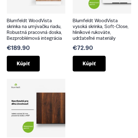
Blumfeldt WoodVista
Blumfeldt WoodVista
skrinka na umývačku riadu,
vysoká skrinka, Soft-Close,
Robustná pracovná doska,
hliníkové rukoväte,
Bezproblémová integrácia
udržateľné materiály
€
189.90
€
72.90
Kúpiť
Kúpiť