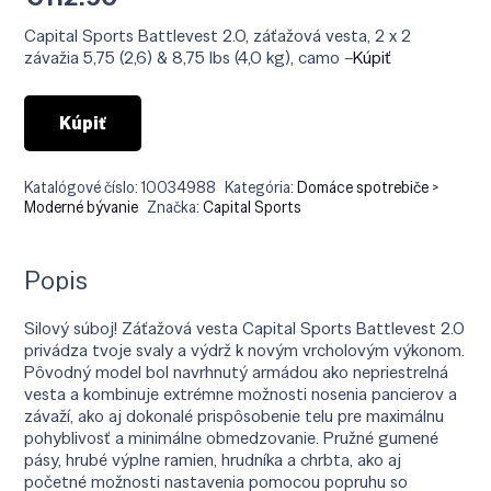
Capital Sports Battlevest 2.0, záťažová vesta, 2 x 2
závažia 5,75 (2,6) & 8,75 lbs (4,0 kg), camo –
Kúpiť
Kúpiť
Katalógové číslo:
10034988
Kategória:
Domáce spotrebiče >
Moderné bývanie
Značka:
Capital Sports
Popis
Silový súboj! Záťažová vesta Capital Sports Battlevest 2.0
privádza tvoje svaly a výdrž k novým vrcholovým výkonom.
Pôvodný model bol navrhnutý armádou ako nepriestrelná
vesta a kombinuje extrémne možnosti nosenia pancierov a
závaží, ako aj dokonalé prispôsobenie telu pre maximálnu
pohyblivosť a minimálne obmedzovanie. Pružné gumené
pásy, hrubé výplne ramien, hrudníka a chrbta, ako aj
početné možnosti nastavenia pomocou popruhu so