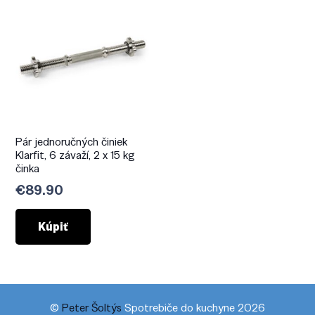
Pár jednoručných činiek
Klarfit, 6 závaží, 2 x 15 kg
činka
€
89.90
Kúpiť
©
Peter Šoltýs
Spotrebiče do kuchyne 2026