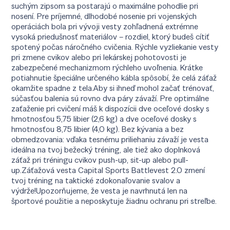
suchým zipsom sa postarajú o maximálne pohodlie pri
nosení. Pre príjemné, dlhodobé nosenie pri vojenských
operáciách bola pri vývoji vesty zohľadnená extrémne
vysoká priedušnosť materiálov – rozdiel, ktorý budeš cítiť
spotený počas náročného cvičenia. Rýchle vyzliekanie vesty
pri zmene cvikov alebo pri lekárskej pohotovosti je
zabezpečené mechanizmom rýchleho uvoľnenia. Krátke
potiahnutie špeciálne určeného kábla spôsobí, že celá záťaž
okamžite spadne z tela.Aby si ihneď mohol začať trénovať,
súčasťou balenia sú rovno dva páry závaží. Pre optimálne
zaťaženie pri cvičení máš k dispozícii dve oceľové dosky s
hmotnosťou 5,75 libier (2,6 kg) a dve oceľové dosky s
hmotnosťou 8,75 libier (4,0 kg). Bez kývania a bez
obmedzovania: vďaka tesnému priliehaniu závaží je vesta
ideálna na tvoj bežecký tréning, ale tiež ako doplnková
záťaž pri tréningu cvikov push-up, sit-up alebo pull-
up.Záťažová vesta Capital Sports Battlevest 2.0 zmení
tvoj tréning na taktické zdokonaľovanie svalov a
výdrže!Upozorňujeme, že vesta je navrhnutá len na
športové použitie a neposkytuje žiadnu ochranu pri streľbe.