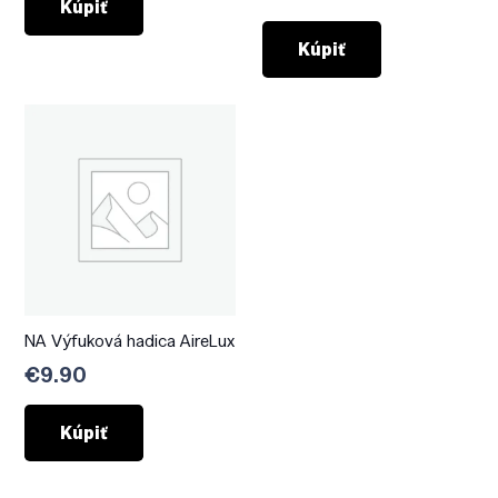
Kúpiť
Kúpiť
NA Výfuková hadica AireLux
€
9.90
Kúpiť