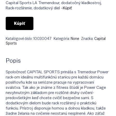
Capital Sports LA Tremendour, dodatočný kladkostroj,
Rack-rozšírenie, dodatkový diel –
Kúpiť
Kúpiť
Katalógové číslo:
10030047
Kategória:
None
Značka:
Capital
Sports
Popis
Spoločnosť CAPITAL SPORTS prináša s Tremedour Power
rack-om ideálnu multifunkčnú stanicu pre každú domácu
posilňovňu kde sa seriózne pracuje na vypracovaní
svalstva. Tak ako je známe z fitness štúdií je Power Cage
nevyhnutným základom pre rozličné druhy cvičení-
predovšetkým keď chcete cvičiť bezpečne sami. S
dodatkovým dielom bude rack rozšírený o praktickú
funkciu. Prístroj disponuje hornou a dolnou kladkou, takže
žiadne želania na cvičenie neostanú nesplnené. Ako záťaž