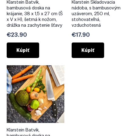
Klarstein Batvik,
Klarstein Skladovacia
bambusová doska na
nádoba, s bambusovým
krájanie, 38 x 1,5 x 27 cm (Š
uzáverom, 250 ml,
x V x H), šetrná k nožom,
stohovateľná,
drážka na zachytenie šťavy
vzduchotesná
€
23.90
€
17.90
Kúpiť
Kúpiť
Klarstein Batvik,
bambusová doska na