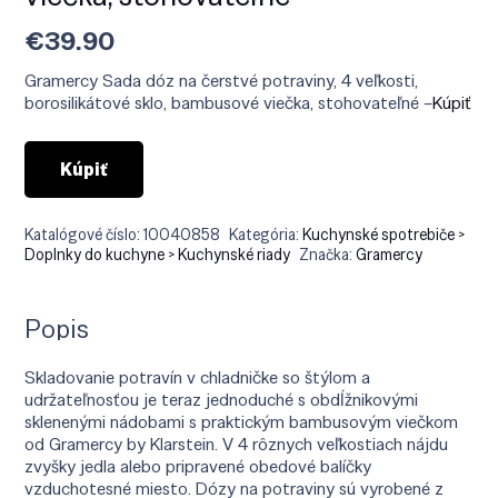
€
39.90
Gramercy Sada dóz na čerstvé potraviny, 4 veľkosti,
borosilikátové sklo, bambusové viečka, stohovateľné –
Kúpiť
Kúpiť
Katalógové číslo:
10040858
Kategória:
Kuchynské spotrebiče >
Doplnky do kuchyne > Kuchynské riady
Značka:
Gramercy
Popis
Skladovanie potravín v chladničke so štýlom a
udržateľnosťou je teraz jednoduché s obdĺžnikovými
sklenenými nádobami s praktickým bambusovým viečkom
od Gramercy by Klarstein. V 4 rôznych veľkostiach nájdu
zvyšky jedla alebo pripravené obedové balíčky
vzduchotesné miesto. Dózy na potraviny sú vyrobené z