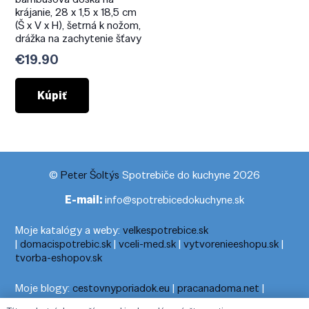
krájanie, 28 x 1,5 x 18,5 cm
(Š x V x H), šetrná k nožom,
drážka na zachytenie šťavy
€
19.90
Kúpiť
©
Peter Šoltýs
Spotrebiče do kuchyne 2026
E-mail:
info@spotrebicedokuchyne.sk
Moje katalógy a weby:
velkespotrebice.sk
|
domacispotrebic.sk
|
vceli-med.sk
|
vytvorenieeshopu.sk
|
tvorba-eshopov.sk
Moje blogy:
cestovnyporiadok.eu
|
pracanadoma.net
|
telefonny-zoznam-podla-cisla.sk
|
praca-z-domu-na-pc.sk
|