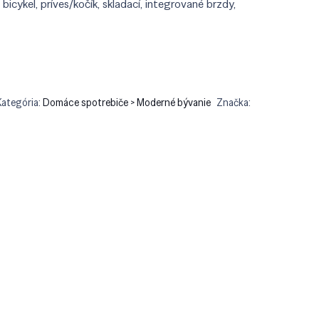
icykel, príves/kočík, skladací, integrované brzdy,
Kategória:
Domáce spotrebiče > Moderné bývanie
Značka: