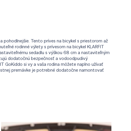
 pohodlnejšie. Tento príves na bicykel s priestorom až
nuteľné rodinné výlety s prívesom na bicykel KLARFIT
a nastaviteľnému sedadlu s výškou 68 cm a nastaviteľným
kytujú dodatočnú bezpečnosť a vodoodpudivý
FIT GoKiddo si vy a vaša rodina môžete naplno užívať
v cestnej premávke je potrebné dodatočne namontovať