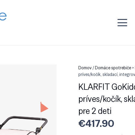
Domov
/
Domáce spotrebiče >
príves/kočík, skladací, integrov
KLARFIT GoKiddo
príves/kočík, skl
pre 2 deti
€
417.90