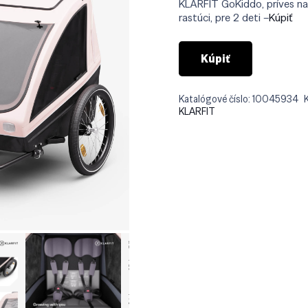
KLARFIT GoKiddo, príves na b
rastúci, pre 2 deti –
Kúpiť
Kúpiť
Katalógové číslo:
10045934
KLARFIT