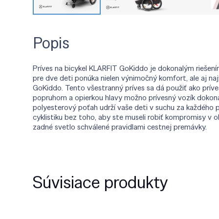
Popis
Príves na bicykel KLARFIT GoKiddo je dokonalým riešením
pre dve deti ponúka nielen výnimočný komfort, ale aj n
GoKiddo. Tento všestranný príves sa dá použiť ako príve
popruhom a opierkou hlavy možno prívesný vozík dokon
polyesterový poťah udrží vaše deti v suchu za každého p
cyklistiku bez toho, aby ste museli robiť kompromisy v
zadné svetlo schválené pravidlami cestnej premávky.
Súvisiace produkty