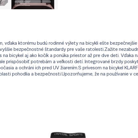
, vďaka ktorému budú rodinné výlety na bicykli ešte bezpečnejšie a
ajvyššie bezpečnostné štandardy pre vaše ratolesti.Zažite nezabud
s na bicykel aj ako kočík a ponúka priestor až pre dve deti. Vďak
ale prispôsobiť potrebám a veľkosti detí. Integrované brzdy pos
očasia a ochráni ich pred UV žiarením.S prívesom na bicykel KLAR
 oblasti pohodlia a bezpečnosti.Upozorňujeme, že na používanie 