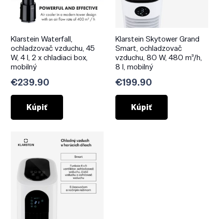
Klarstein Waterfall,
Klarstein Skytower Grand
ochladzovač vzduchu, 45
Smart, ochladzovač
W, 4 l, 2 x chladiaci box,
vzduchu, 80 W, 480 m³/h,
mobilný
8 l, mobilný
€
239.90
€
199.90
Kúpiť
Kúpiť