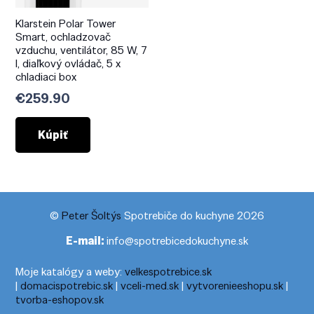
Klarstein Polar Tower
Smart, ochladzovač
vzduchu, ventilátor, 85 W, 7
l, diaľkový ovládač, 5 x
chladiaci box
€
259.90
Kúpiť
©
Peter Šoltýs
Spotrebiče do kuchyne 2026
E-mail:
info@spotrebicedokuchyne.sk
Moje katalógy a weby:
velkespotrebice.sk
|
domacispotrebic.sk
|
vceli-med.sk
|
vytvorenieeshopu.sk
|
tvorba-eshopov.sk