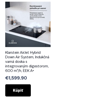
Klarstein AirJet Hybrid
Down Air System, Indukčná
varná doska s
integrovaným digestorom,
600 m³/h, EEK A+
€
1,599.90
Kúpiť