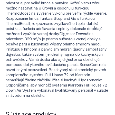
priestor aj pre veľké hrnce a panvice. Každú varnú zónu
možno nastaviť na 9 úrovní a disponujú funkciou
ThermoBoost na zvýšenie výkonu pre veľmi rýchle varenie.
Rozpoznanie hrnca, funkcia Stop and Go s funkciou
ThermalRecall, rozpoznanie zvyškového tepla, detská
poistka a funkcia udržiavania teploty dokonale dopĺňajú
možnosti využitia varnej dosky.Digestor DownAir s
prietokom 329 m³/h je priamo súčasťou varnej dosky a
odsáva paru a kuchynské výpary priamo smerom nadol.
Prístupu k hrncom a panviciam nebráni žiadny samostatný
digestor, takže systém je ideálny najmä do kuchynských
ostrovčekov. Varná doska ako aj digestor sa obsluhujú
pomocou dotykového ovládacieho panela SenseControl s
osvetlenými posuvníkmi. Bezchybný sklokeramický povrch
kompletného systému Full House 72 od Klarstein
nenarúšajú žiadne tlačidlá.Užite si kuchyňu!Upozornenie:
Odporúčame, aby montáž systému Klarstein Full House 72
Down Air System vykonával kvalifikovaný personál v súlade
s návodom na obsluhu.
Súvisiace produkty