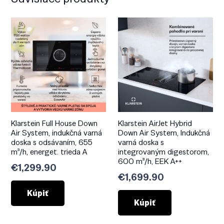
Klarstein Full House Down
Klarstein AirJet Hybrid
Air System, indukčná varná
Down Air System, Indukčná
doska s odsávaním, 655
varná doska s
m³/h, energet. trieda A
integrovaným digestorom,
600 m³/h, EEK A++
€
1,299.90
€
1,699.90
Kúpiť
Kúpiť