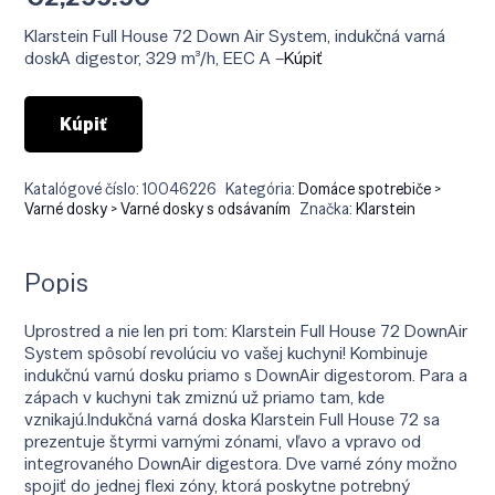
Klarstein Full House 72 Down Air System, indukčná varná
doskA digestor, 329 m³/h, EEC A –
Kúpiť
Kúpiť
Katalógové číslo:
10046226
Kategória:
Domáce spotrebiče >
Varné dosky > Varné dosky s odsávaním
Značka:
Klarstein
Popis
Uprostred a nie len pri tom: Klarstein Full House 72 DownAir
System spôsobí revolúciu vo vašej kuchyni! Kombinuje
indukčnú varnú dosku priamo s DownAir digestorom. Para a
zápach v kuchyni tak zmiznú už priamo tam, kde
vznikajú.Indukčná varná doska Klarstein Full House 72 sa
prezentuje štyrmi varnými zónami, vľavo a vpravo od
integrovaného DownAir digestora. Dve varné zóny možno
spojiť do jednej flexi zóny, ktorá poskytne potrebný