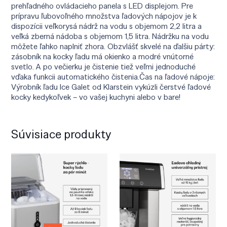
prehľadného ovládacieho panela s LED displejom. Pre
prípravu ľubovoľného množstva ľadových nápojov je k
dispozícii veľkorysá nádrž na vodu s objemom 2,2 litra a
veľká zberná nádoba s objemom 1,5 litra. Nádržku na vodu
môžete ľahko naplniť zhora. Obzvlášť skvelé na ďalšiu párty:
zásobník na kocky ľadu má okienko a modré vnútorné
svetlo. A po večierku je čistenie tiež veľmi jednoduché
vďaka funkcii automatického čistenia.Čas na ľadové nápoje:
Výrobník ľadu Ice Galet od Klarstein vykúzli čerstvé ľadové
kocky kedykoľvek – vo vašej kuchyni alebo v bare!
Súvisiace produkty