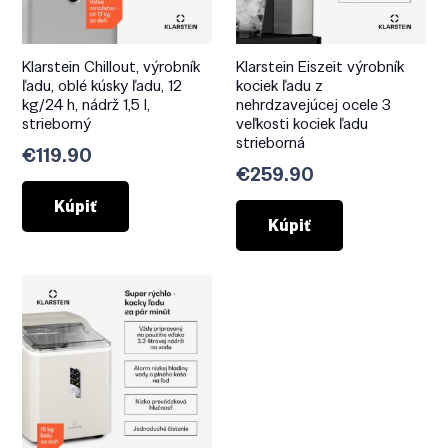
Klarstein Chillout, výrobník
Klarstein Eiszeit výrobník
ľadu, oblé kúsky ľadu, 12
kociek ľadu z
kg/24 h, nádrž 1,5 l,
nehrdzavejúcej ocele 3
strieborný
veľkosti kociek ľadu
strieborná
€
119.90
€
259.90
Kúpiť
Kúpiť