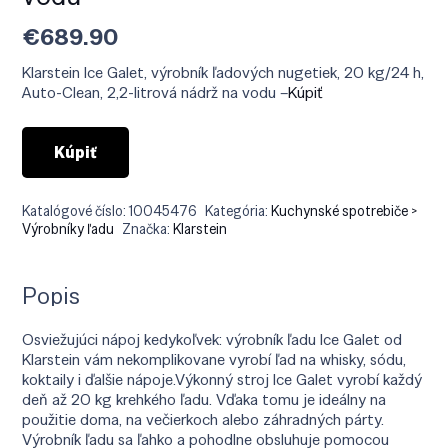
€
689.90
Klarstein Ice Galet, výrobník ľadových nugetiek, 20 kg/24 h,
Auto-Clean, 2,2-litrová nádrž na vodu –
Kúpiť
Kúpiť
Katalógové číslo:
10045476
Kategória:
Kuchynské spotrebiče >
Výrobníky ľadu
Značka:
Klarstein
Popis
Osviežujúci nápoj kedykoľvek: výrobník ľadu Ice Galet od
Klarstein vám nekomplikovane vyrobí ľad na whisky, sódu,
koktaily i ďalšie nápoje.Výkonný stroj Ice Galet vyrobí každý
deň až 20 kg krehkého ľadu. Vďaka tomu je ideálny na
použitie doma, na večierkoch alebo záhradných párty.
Výrobník ľadu sa ľahko a pohodlne obsluhuje pomocou