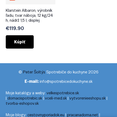
Klarstein Albaron, výrobník
ľadu, tvar náboja, 12 kg/24
h, nádrž 1,5 l, displej
€
119.90
Kúpiť
©
Peter Šoltýs
Spotrebiče do kuchyne 2026
E-mail:
info@spotrebicedokuchyne.sk
Moje katalógy a weby:
velkespotrebice.sk
|
domacispotrebic.sk
|
vceli-med.sk
|
vytvorenieeshopu.sk
|
tvorba-eshopov.sk
Moje blogy:
cestovnyporiadok.eu
|
pracanadoma.net
|