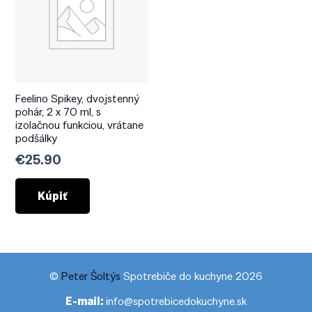
Feelino Spikey, dvojstenný
pohár, 2 x 70 ml, s
izolačnou funkciou, vrátane
podšálky
€
25.90
Kúpiť
©
Peter Šoltýs
Spotrebiče do kuchyne 2026
E-mail:
info@spotrebicedokuchyne.sk