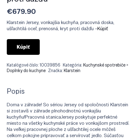
€
679.90
Klarstein Jersey, vonkajšia kuchyňa, pracovná doska,
ušľachtilá oceľ, prenosná, kryt proti dažďu –
Kúpiť
Kúpiť
Katalógové číslo:
10039856
Kategória:
Kuchynské spotrebiče >
Doplnky do kuchyne
Značka:
Klarstein
Popis
Doma v záhrade! So sériou Jersey od spoločnosti Klarstein
si zostavíš v záhrade plnohodnotnú vonkajšiu
kuchyňu!Pracovná stanicaJersey poskytuje perfektné
miesto na všetky kuchynské práce vo vonkajšom prostredí.
Na veľkej pracovnej ploche z ušľachtilej ocele môžeš
celkom pokojne pripravovať a servírovať jedlo. Súčasťou