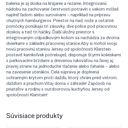
balenia je aj doska na krájanie a rezanie. Integrovanú
nádobu na zachovanie čerstvosti potravín s vekom môžeš
naplniť ľadom alebo surovinami – napríklad na prípravu
chutných hamburgerov. Priestor na riad, nože a ostatné
pomôcky ponúkajú tri zásuvky, dve police pod pracovnou
doskou a tiež tri háčiky. Ďalší úložný priestor s
integrovaným odpadkovým košom sa nachádza za dvoma
dvierkami v základni pracovnej stanice.Aby si mohol svoju
novú pracovnú stanicu Jersey od spoločnosti Klarstein
postaviť kamkoľvek potrebuješ, disponuje štyrmi kolieskami
s parkovacími brzdami a drevenou rukoväťou na ľavej aj
pravej strane na jednoduché tlačenie alebo ťahanie – alebo
na zavesenie uterákov. Celá súprava je doplnená
ochranným krytom proti dažďu, ktorý chráni pred vetrom,
dažďom a prachom.Vitaj doma v záhrade! Zapôsob na
priateľov a rodinu s outdoorovou kuchyňou Jersey od
spoločnosti Klarstein!
Súvisiace produkty