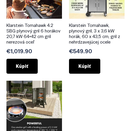
Klarstein Tomahawk 4.2
Klarstein Tomahawk,
SBG plynový gril 6 horákov
plynový gril, 3 x 3,6 kW
20,7 kW 64×42 cm gril
horák, 60 x 43,5 cm, gril z
nerezová oceľ
nehrdzavejúcej ocele
€
1,019.90
€
549.90
Kúpiť
Kúpiť