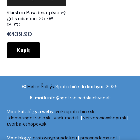
Klarstein Pasadena, plynový
gril s udiarňou, 2,5 kW,
180°C
€
439.90
Kúpiť
©
Peter Šoltýs
Spotrebiče do kuchyne 2026
E-mail:
info@spotrebicedokuchyne.sk
Moje katalógy a weby:
velkespotrebice.sk
|
domacispotrebic.sk
|
vceli-med.sk
|
vytvorenieeshopu.sk
|
tvorba-eshopov.sk
Moje blogy:
cestovnyporiadok.eu
|
pracanadoma.net
|