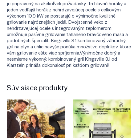
je pripravený na akékoľvek požiadavky. Tri hlavné horáky a
jeden vedľajší horák z nehrdzavejúcej ocele s celkovým
výkonom 10,9 kW sa postarajú o výnimočne kvalitné
grilovanie najrôznejších jedál. Dvojstenné veko z
nehdrzavejúcej ocele s integrovaným teplomerom
umožňuje pasívne grilovanie ťahaného bravčového mäsa a
podobných špecialít. Kingsville 3.1 kombinovaný záhradný
gril na plyn a uhlie navyše ponúka množstvo doplnkov, ktoré
vám grilovanie ešte viac spríjemnia.Výnimočne dobrý a
nesmierne výkonný: kombinovaný gril Kingsville 3.1 od
Klarstein prináša dokonalosť pri každom grilovaní!
Súvisiace produkty