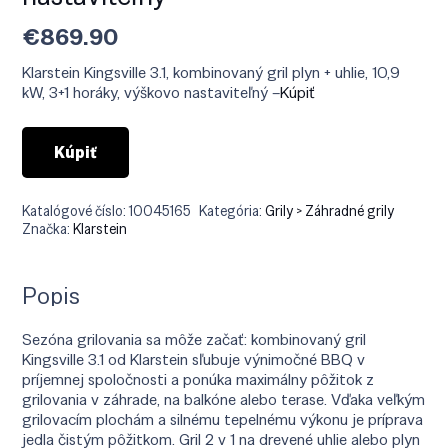
€
869.90
Klarstein Kingsville 3.1, kombinovaný gril plyn + uhlie, 10,9
kW, 3+1 horáky, výškovo nastaviteľný –
Kúpiť
Kúpiť
Katalógové číslo:
10045165
Kategória:
Grily > Záhradné grily
Značka:
Klarstein
Popis
Sezóna grilovania sa môže začať: kombinovaný gril
Kingsville 3.1 od Klarstein sľubuje výnimočné BBQ v
príjemnej spoločnosti a ponúka maximálny pôžitok z
grilovania v záhrade, na balkóne alebo terase. Vďaka veľkým
grilovacím plochám a silnému tepelnému výkonu je príprava
jedla čistým pôžitkom. Gril 2 v 1 na drevené uhlie alebo plyn