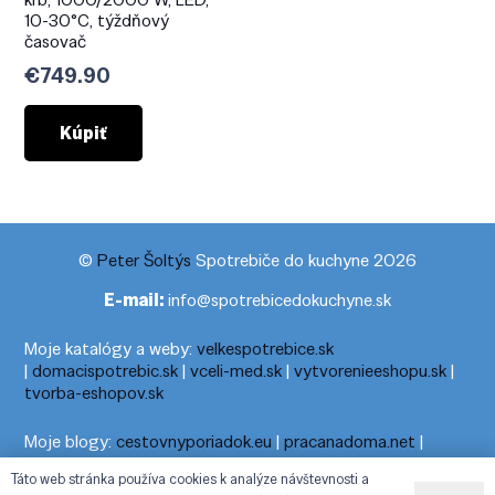
10-30°C, týždňový
časovač
€
749.90
Kúpiť
©
Peter Šoltýs
Spotrebiče do kuchyne 2026
E-mail:
info@spotrebicedokuchyne.sk
Moje katalógy a weby:
velkespotrebice.sk
|
domacispotrebic.sk
|
vceli-med.sk
|
vytvorenieeshopu.sk
|
tvorba-eshopov.sk
Moje blogy:
cestovnyporiadok.eu
|
pracanadoma.net
|
telefonny-zoznam-podla-cisla.sk
|
praca-z-domu-na-pc.sk
|
Táto web stránka používa cookies k analýze návštevnosti a
dnesny-horoskop.sk
|
cestuj-dovolenkuj.sk
|
cestovny-