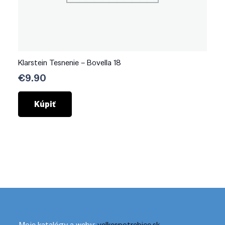
Klarstein Tesnenie – Bovella 18
€
9.90
Kúpiť
Moje katalógy a weby:
velkespotrebice.sk