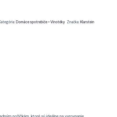
Kategória:
Domáce spotrebiče > Vinotéky
Značka:
Klarstein
adným nožičkám, ktoré sú ideálne na vyrovnanie