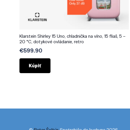
Klarstein Shirley 15 Uno, chladnička na víno, 15 fliaš, 5 –
20 °C, dotykové ovládanie, retro
€
599.90
Kúpiť
©
Peter Šoltýs
Spotrebiče do kuchyne 2026