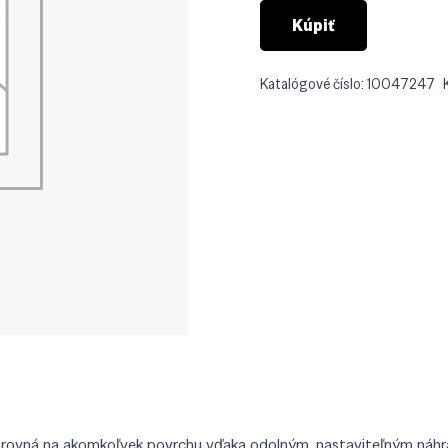
Kúpiť
Katalógové číslo:
10047247
 a rovná na akomkoľvek povrchu vďaka odolným, nastaviteľným náhr