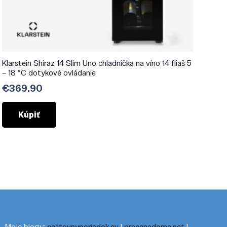
Klarstein Shiraz 14 Slim Uno chladnička na víno 14 fliaš 5
– 18 °C dotykové ovládanie
€
369.90
Kúpiť
Moje blogy:
cestovnyporiadok.eu
|
pracanadoma.net
|