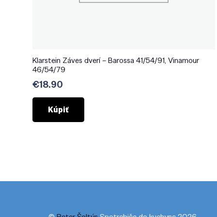
Klarstein Záves dverí – Barossa 41/54/91, Vinamour
46/54/79
€
18.90
Kúpiť
©
Peter Šoltýs
Spotrebiče do kuchyne 2026