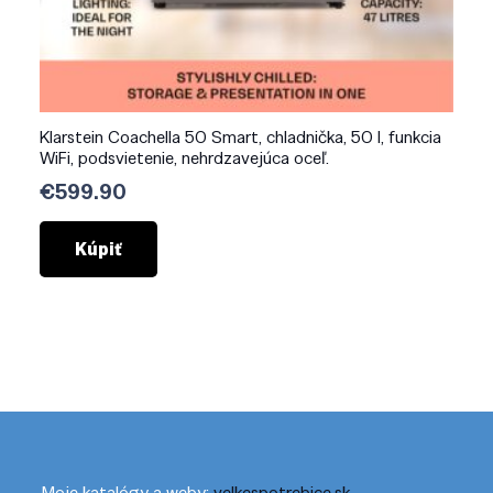
Klarstein Coachella 50 Smart, chladnička, 50 l, funkcia
WiFi, podsvietenie, nehrdzavejúca oceľ.
€
599.90
Kúpiť
Moje katalógy a weby:
velkespotrebice.sk