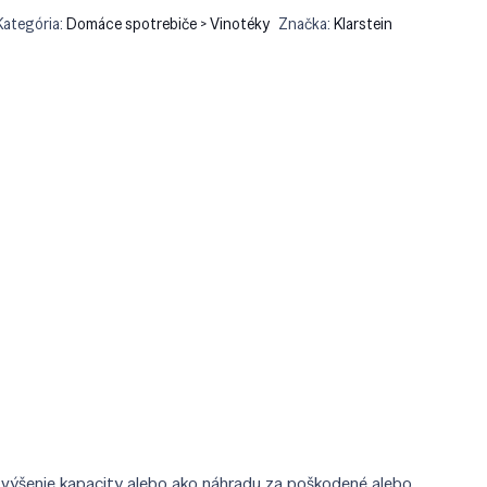
Kategória:
Domáce spotrebiče > Vinotéky
Značka:
Klarstein
, zvýšenie kapacity alebo ako náhradu za poškodené alebo