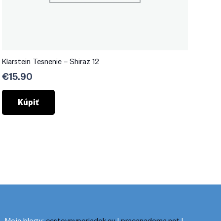
Klarstein Tesnenie – Shiraz 12
€
15.90
Kúpiť
Moje blogy:
cestovnyporiadok.eu
|
pracanadoma.net
|