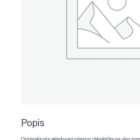
Popis
Optimalizujte skladovací priestor chladničky na víno po