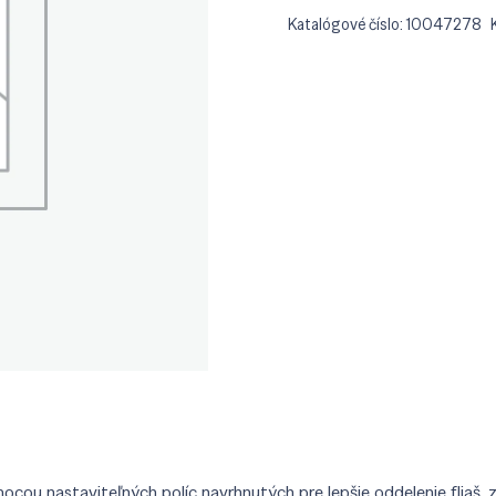
Katalógové číslo:
10047278
mocou nastaviteľných políc navrhnutých pre lepšie oddelenie fliaš