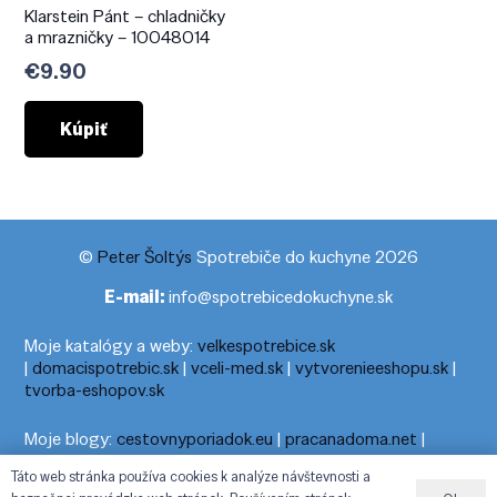
Klarstein Pánt – chladničky
a mrazničky – 10048014
€
9.90
Kúpiť
©
Peter Šoltýs
Spotrebiče do kuchyne 2026
E-mail:
info@spotrebicedokuchyne.sk
Moje katalógy a weby:
velkespotrebice.sk
|
domacispotrebic.sk
|
vceli-med.sk
|
vytvorenieeshopu.sk
|
tvorba-eshopov.sk
Moje blogy:
cestovnyporiadok.eu
|
pracanadoma.net
|
telefonny-zoznam-podla-cisla.sk
|
praca-z-domu-na-pc.sk
|
Táto web stránka používa cookies k analýze návštevnosti a
dnesny-horoskop.sk
|
cestuj-dovolenkuj.sk
|
cestovny-