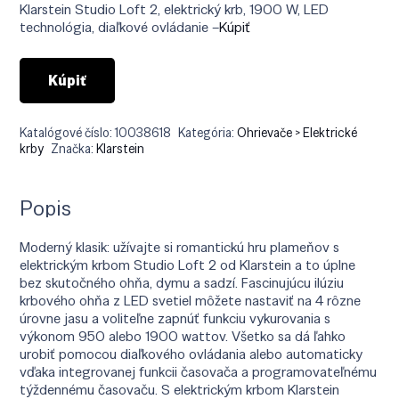
Klarstein Studio Loft 2, elektrický krb, 1900 W, LED
technológia, diaľkové ovládanie –
Kúpiť
Kúpiť
Katalógové číslo:
10038618
Kategória:
Ohrievače > Elektrické
krby
Značka:
Klarstein
Popis
Moderný klasik: užívajte si romantickú hru plameňov s
elektrickým krbom Studio Loft 2 od Klarstein a to úplne
bez skutočného ohňa, dymu a sadzí. Fascinujúcu ilúziu
krbového ohňa z LED svetiel môžete nastaviť na 4 rôzne
úrovne jasu a voliteľne zapnúť funkciu vykurovania s
výkonom 950 alebo 1900 wattov. Všetko sa dá ľahko
urobiť pomocou diaľkového ovládania alebo automaticky
vďaka integrovanej funkcii časovača a programovateľnému
týždennému časovaču. S elektrickým krbom Klarstein