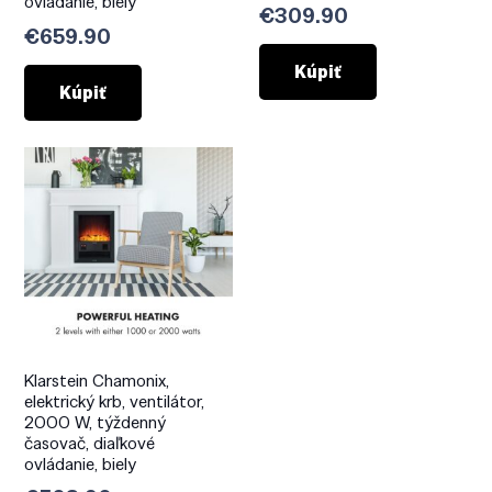
ovládanie, biely
€
309.90
€
659.90
Kúpiť
Kúpiť
Klarstein Chamonix,
elektrický krb, ventilátor,
2000 W, týždenný
časovač, diaľkové
ovládanie, biely