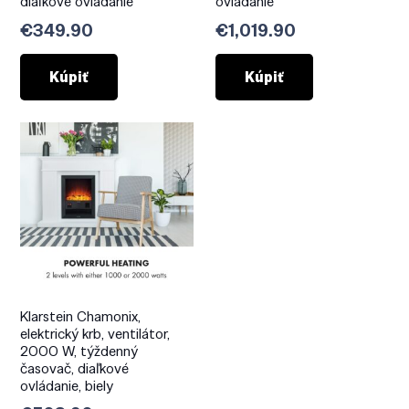
diaľkové ovládanie
ovládanie
€
349.90
€
1,019.90
Kúpiť
Kúpiť
Klarstein Chamonix,
elektrický krb, ventilátor,
2000 W, týždenný
časovač, diaľkové
ovládanie, biely