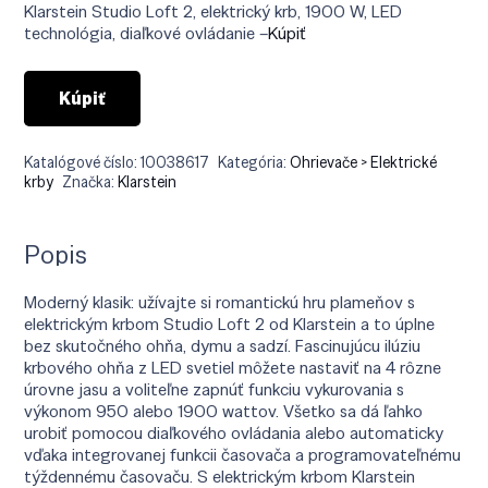
Klarstein Studio Loft 2, elektrický krb, 1900 W, LED
technológia, diaľkové ovládanie –
Kúpiť
Kúpiť
Katalógové číslo:
10038617
Kategória:
Ohrievače > Elektrické
krby
Značka:
Klarstein
Popis
Moderný klasik: užívajte si romantickú hru plameňov s
elektrickým krbom Studio Loft 2 od Klarstein a to úplne
bez skutočného ohňa, dymu a sadzí. Fascinujúcu ilúziu
krbového ohňa z LED svetiel môžete nastaviť na 4 rôzne
úrovne jasu a voliteľne zapnúť funkciu vykurovania s
výkonom 950 alebo 1900 wattov. Všetko sa dá ľahko
urobiť pomocou diaľkového ovládania alebo automaticky
vďaka integrovanej funkcii časovača a programovateľnému
týždennému časovaču. S elektrickým krbom Klarstein