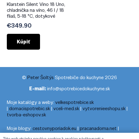
Klarstein Silent Vino 18 Uno,
chladnička na víno, 46 l / 18
fliaš, 5-18 °C, dotykové
€
349.90
Kúpiť
©
Peter Šoltýs
Spotrebiče do kuchyne 2026
E-mail:
info@spotrebicedokuchyne.sk
Moje katalógy a weby:
velkespotrebice.sk
|
domacispotrebic.sk
|
vceli-med.sk
|
vytvorenieeshopu.sk
|
tvorba-eshopov.sk
Moje blogy:
cestovnyporiadok.eu
|
pracanadoma.net
|
telefonny-zoznam-podla-cisla.sk
|
praca-z-domu-na-pc.sk
|
Táto web stránka používa cookies k analýze návštevnosti a