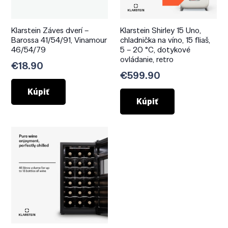
Klarstein Záves dverí –
Klarstein Shirley 15 Uno,
Barossa 41/54/91, Vinamour
chladnička na víno, 15 fliaš,
46/54/79
5 – 20 °C, dotykové
ovládanie, retro
€
18.90
€
599.90
Kúpiť
Kúpiť