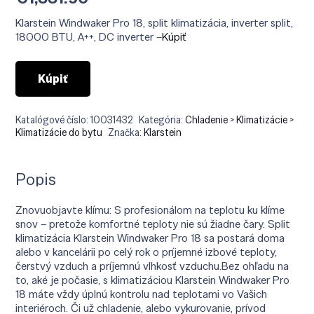
Klarstein Windwaker Pro 18, split klimatizácia, inverter split,
18000 BTU, A++, DC inverter –
Kúpiť
Kúpiť
Katalógové číslo:
10031432
Kategória:
Chladenie > Klimatizácie >
Klimatizácie do bytu
Značka:
Klarstein
Popis
Znovuobjavte klímu: S profesionálom na teplotu ku klíme
snov – pretože komfortné teploty nie sú žiadne čary. Split
klimatizácia Klarstein Windwaker Pro 18 sa postará doma
alebo v kancelárii po celý rok o príjemné izbové teploty,
čerstvý vzduch a príjemnú vlhkosť vzduchu.Bez ohľadu na
to, aké je počasie, s klimatizáciou Klarstein Windwaker Pro
18 máte vždy úplnú kontrolu nad teplotami vo Vašich
interiéroch. Či už chladenie, alebo vykurovanie, prívod