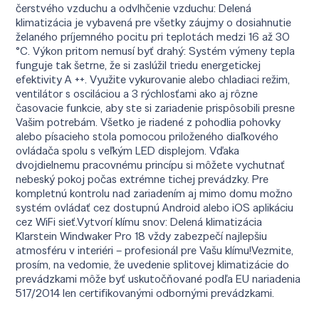
čerstvého vzduchu a odvlhčenie vzduchu: Delená
klimatizácia je vybavená pre všetky záujmy o dosiahnutie
želaného príjemného pocitu pri teplotách medzi 16 až 30
°C. Výkon pritom nemusí byť drahý: Systém výmeny tepla
funguje tak šetrne, že si zaslúžil triedu energetickej
efektivity A ++. Využite vykurovanie alebo chladiaci režim,
ventilátor s osciláciou a 3 rýchlosťami ako aj rôzne
časovacie funkcie, aby ste si zariadenie prispôsobili presne
Vašim potrebám. Všetko je riadené z pohodlia pohovky
alebo písacieho stola pomocou priloženého diaľkového
ovládača spolu s veľkým LED displejom. Vďaka
dvojdielnemu pracovnému princípu si môžete vychutnať
nebeský pokoj počas extrémne tichej prevádzky. Pre
kompletnú kontrolu nad zariadením aj mimo domu možno
systém ovládať cez dostupnú Android alebo iOS aplikáciu
cez WiFi sieť.Vytvorí klímu snov: Delená klimatizácia
Klarstein Windwaker Pro 18 vždy zabezpečí najlepšiu
atmosféru v interiéri – profesionál pre Vašu klímu!Vezmite,
prosím, na vedomie, že uvedenie splitovej klimatizácie do
prevádzkami môže byť uskutočňované podľa EU nariadenia
517/2014 len certifikovanými odbornými prevádzkami.