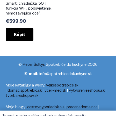
Smart, chladnička, 50 l,
funkcia WiFi, podsvietenie,
nehrdzavejúca oceľ.
€
599.90
Kúpiť
©
Peter Šoltýs
Spotrebiče do kuchyne 2026
E-mail:
info@spotrebicedokuchyne.sk
Moje katalógy a weby:
velkespotrebice.sk
|
domacispotrebic.sk
|
vceli-med.sk
|
vytvorenieeshopu.sk
|
tvorba-eshopov.sk
Moje blogy:
cestovnyporiadok.eu
|
pracanadoma.net
|
telefonny-zoznam-podla-cisla.sk
|
praca-z-domu-na-pc.sk
|
Táto web stránka používa cookies k analýze návštevnosti a