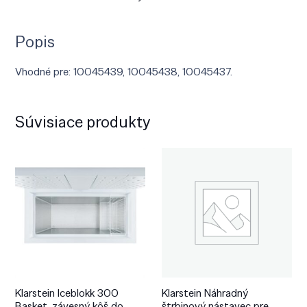
Popis
Vhodné pre: 10045439, 10045438, 10045437.
Súvisiace produkty
Klarstein Iceblokk 300
Klarstein Náhradný
Basket, závesný kôš do
štrbinový nástavec pre