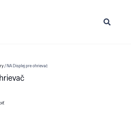
ry
/ NA Displej pre ohrievač
ohrievač
piť