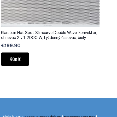
Klarstein Hot Spot Slimcurve Double Wave, konvektor,
ohrievač 2 v 1, 2000 W, týždenný časovač, biely
€
199.90
Kúpiť
Moje blogy:
cestovnyporiadok.eu
|
pracanadoma.net
|