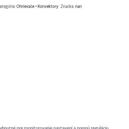
ategória:
Ohrievače > Konvektory
Značka:
nan
yhnutné pre monitorovanie nastavení a presnú reguláciu