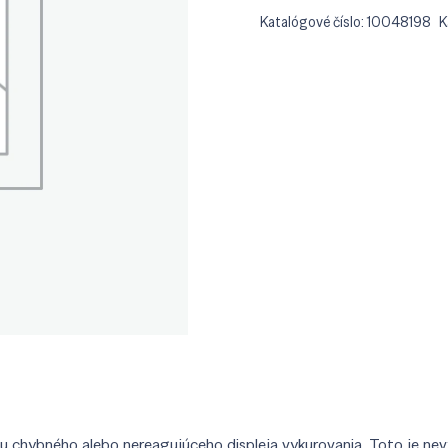
Katalógové číslo:
10048198
K
 chybného alebo nereagujúceho displeja vykurovania. Toto je nev