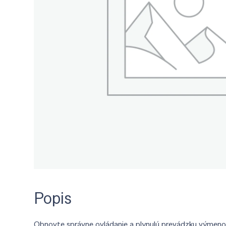
Popis
Obnovte správne ovládanie a plynulú prevádzku výmenou