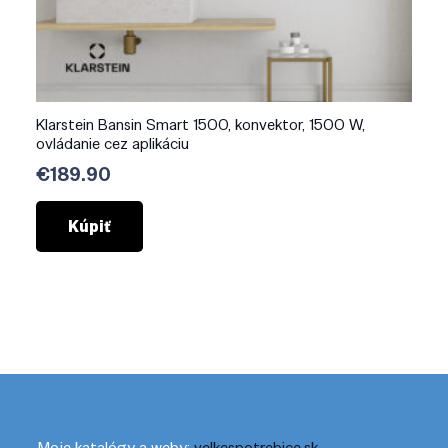
Klarstein Bansin Smart 1500, konvektor, 1500 W,
ovládanie cez aplikáciu
€
189.90
Kúpiť
Moje katalógy a weby:
velkespotrebice.sk