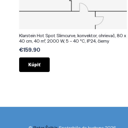
Klarstein Hot Spot Slimcurve, konvektor, ohrievač, 80 x
40 cm, 40 m², 2000 W, 5 – 40 °C, IP24, čierny
€
159.90
Kúpiť
©
Peter Šoltýs
Spotrebiče do kuchyne 2026