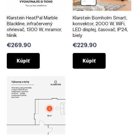
Klarstein HeatPal Marble
Klarstein Bornholm Smart,
Blackline, infračervený
konvektor, 2000 W, WiFi,
ohrievač, 1300 W, mramor,
LED displej, časovač, IP24,
hliník
biely
€
269.90
€
229.90
Kúpiť
Kúpiť