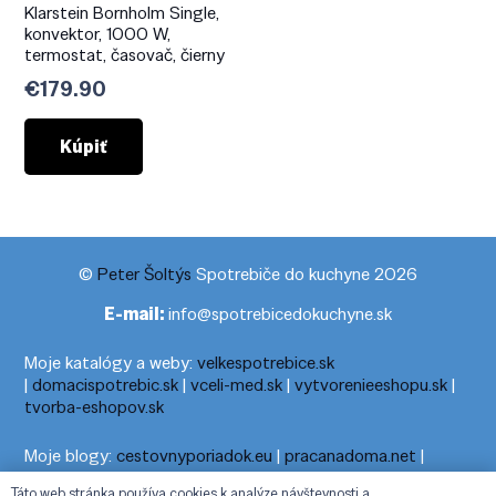
Klarstein Bornholm Single,
konvektor, 1000 W,
termostat, časovač, čierny
€
179.90
Kúpiť
©
Peter Šoltýs
Spotrebiče do kuchyne 2026
E-mail:
info@spotrebicedokuchyne.sk
Moje katalógy a weby:
velkespotrebice.sk
|
domacispotrebic.sk
|
vceli-med.sk
|
vytvorenieeshopu.sk
|
tvorba-eshopov.sk
Moje blogy:
cestovnyporiadok.eu
|
pracanadoma.net
|
telefonny-zoznam-podla-cisla.sk
|
praca-z-domu-na-pc.sk
|
Táto web stránka používa cookies k analýze návštevnosti a