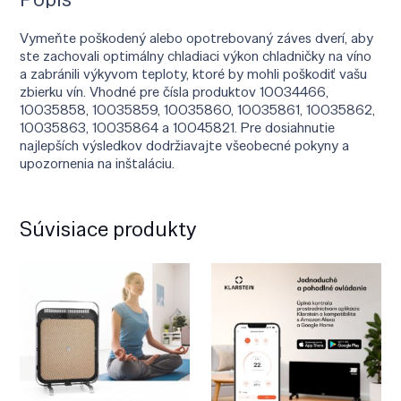
Vymeňte poškodený alebo opotrebovaný záves dverí, aby
ste zachovali optimálny chladiaci výkon chladničky na víno
a zabránili výkyvom teploty, ktoré by mohli poškodiť vašu
zbierku vín. Vhodné pre čísla produktov 10034466,
10035858, 10035859, 10035860, 10035861, 10035862,
10035863, 10035864 a 10045821. Pre dosiahnutie
najlepších výsledkov dodržiavajte všeobecné pokyny a
upozornenia na inštaláciu.
Súvisiace produkty