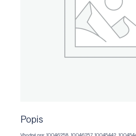
Popis
Vhodné pre: 10046258, 10046257, 10045442, 100454