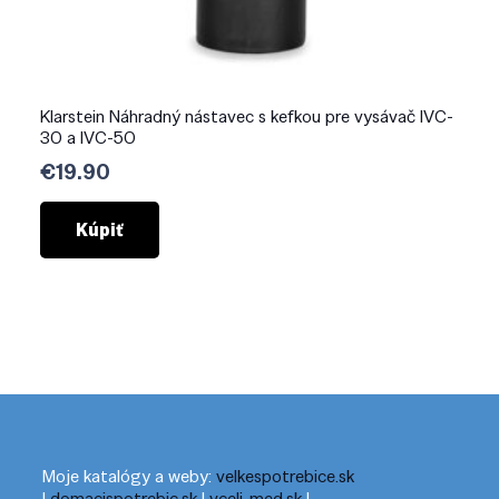
Klarstein Náhradný nástavec s kefkou pre vysávač IVC-
30 a IVC-50
€
19.90
Kúpiť
Moje katalógy a weby:
velkespotrebice.sk
|
domacispotrebic.sk
|
vceli-med.sk
|