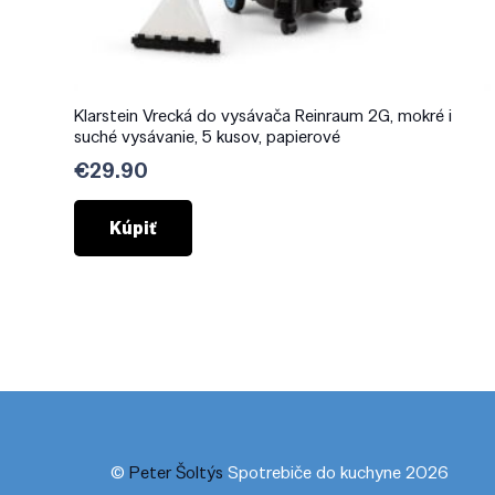
Klarstein Vrecká do vysávača Reinraum 2G, mokré i
suché vysávanie, 5 kusov, papierové
€
29.90
Kúpiť
©
Peter Šoltýs
Spotrebiče do kuchyne 2026