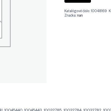
Katalógové číslo:
10048169
K
Značka:
nan
41, 10045440, 10045443, 10032785, 10032784, 10032782, 100