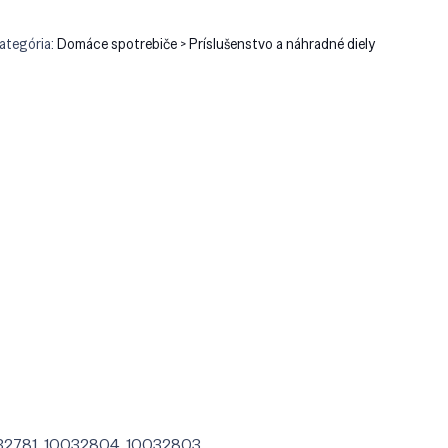
ategória:
Domáce spotrebiče > Príslušenstvo a náhradné diely
32781, 10032804, 10032803.