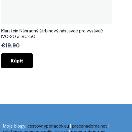
Klarstein Náhradný štrbinový nástavec pre vysávač
IVC-30 a IVC-50
€
19.90
Kúpiť
Moje blogy:
cestovnyporiadok.eu
|
pracanadoma.net
|
telefonny-zoznam-podla-cisla.sk
|
praca-z-domu-na-